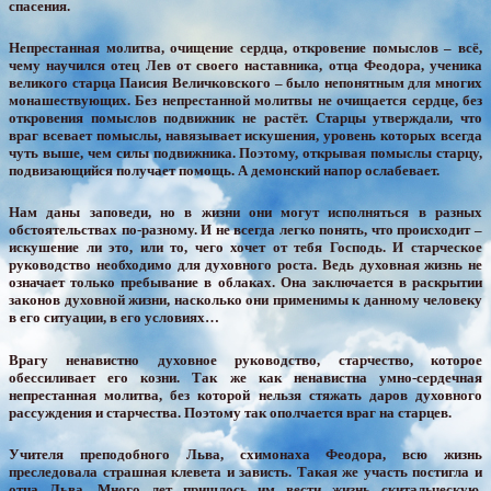
спасения.
Непрестанная молитва, очищение сердца, откровение помыслов – всё,
чему научился отец Лев от своего наставника, отца Феодора, ученика
великого старца Паисия Величковского – было непонятным для многих
монашествующих. Без непрестанной молитвы не очищается сердце, без
откровения помыслов подвижник не растёт. Старцы утверждали, что
враг всевает помыслы, навязывает искушения, уровень которых всегда
чуть выше, чем силы подвижника. Поэтому, открывая помыслы старцу,
подвизающийся получает помощь. А демонский напор ослабевает.
Нам даны заповеди, но в жизни они могут исполняться в разных
обстоятельствах по-разному. И не всегда легко понять, что происходит –
искушение ли это, или то, чего хочет от тебя Господь. И старческое
руководство необходимо для духовного роста. Ведь духовная жизнь не
означает только пребывание в облаках. Она заключается в раскрытии
законов духовной жизни, насколько они применимы к данному человеку
в его ситуации, в его условиях…
Врагу ненавистно духовное руководство, старчество, которое
обессиливает его козни. Так же как ненавистна умно-сердечная
непрестанная молитва, без которой нельзя стяжать даров духовного
рассуждения и старчества. Поэтому так ополчается враг на старцев.
Учителя преподобного Льва, схимонаха Феодора, всю жизнь
преследовала страшная клевета и зависть. Такая же участь постигла и
отца Льва. Много лет пришлось им вести жизнь скитальческую,