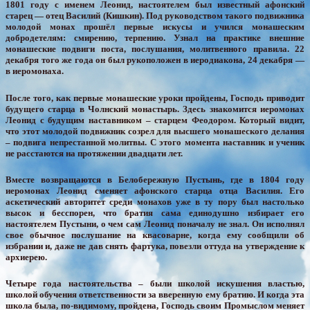
1801 году с именем Леонид, настоятелем был известный афонский
старец — отец Василий (Кишкин). Под руководством такого подвижника
молодой монах прошёл первые искусы и учился монашеским
добродетелям: смирению, терпению. Узнал на практике внешние
монашеские подвиги поста, послушания, молитвенного правила. 22
декабря того же года он был рукоположен в иеродиакона, 24 декабря —
в иеромонаха.
После того, как первые монашеские уроки пройдены, Господь приводит
будущего старца в Чолнский монастырь. Здесь знакомится иеромонах
Леонид с будущим наставником – старцем Феодором. Который видит,
что этот молодой подвижник созрел для высшего монашеского делания
– подвига непрестанной молитвы. С этого момента наставник и ученик
не расстаются на протяжении двадцати лет.
Вместе возвращаются в Белобережную Пустынь, где в 1804 году
иеромонах Леонид сменяет афонского старца отца Василия. Его
аскетический авторитет среди монахов уже в ту пору был настолько
высок и бесспорен, что братия сама единодушно избирает его
настоятелем Пустыни, о чем сам Леонид поначалу не знал. Он исполнял
свое обычное послушание на квасоварне, когда ему сообщили об
избрании и, даже не дав снять фартука, повезли оттуда на утверждение к
архиерею.
Четыре года настоятельства – были школой искушения властью,
школой обучения ответственности за вверенную ему братию. И когда эта
школа была, по-видимому, пройдена, Господь своим Промыслом меняет