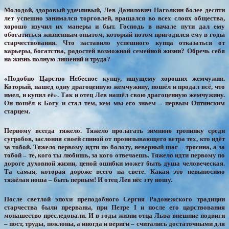
Молодой, здоровый удачливый, Лев Данилович Наголкин более десяти
лет успешно занимался торговлей, вращался во всех слоях общества,
хорошо изучил их манеры и быт. Господь в начале пути дал ему
обогатиться жизненным опытом, который потом пригодился ему в годы
старчествования. Что заставило успешного купца отказаться от
карьеры, богатства, радостей возможной семейной жизни? Обречь себя
на жизнь полную лишений и труда?
«Подобно Царство Небесное купцу, ищущему хороших жемчужин.
Который, нашед одну драгоценную жемчужину, пошёл и продал всё, что
имел, и купил её». Так и отец Лев нашёл свою драгоценную жемчужину.
Он пошёл к Богу и стал тем, кем мы его знаем – первым Оптинским
старцем.
Первому всегда тяжело. Тяжело пролагать зимнюю тропинку среди
сугробов, заслоняя своей спиной от пронизывающего ветра тех, кто идёт
за тобой. Тяжело первому идти по болоту, неверный шаг – трясина, а за
тобой – те, кого ты любишь, за кого отвечаешь. Тяжело идти первому по
дороге духовной жизни, ценой ошибки может быть душа человеческая.
Та самая, которая дороже всего на свете. Какая это невыносимо
тяжёлая ноша – быть первым! И отец Лев нёс эту ношу.
После светлой эпохи преподобного Сергия Радонежского традиции
старчества были прерваны, при Петре I и после его царствования
монашество преследовали. И в годы жизни отца Льва внешние подвиги
– пост, труды, поклоны, а иногда и вериги – считались достаточными для