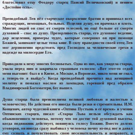
благословил отцу Феодору старец Паисий Величковский) и пением
«Достойно есть».
Преподобный Лев вёл старческое окормление братии и принимал всех
страждущих, немощных, больных. Исцеляя душу, он врачевал и плоть.
Многих людей он спас от смерти телесной, но ещё больше от смерти
духовной – спас их душу. Прозорливость старца, его духовное ведение,
дар исцеления, примеры чудес, которые совершил он при помощи
Божией, занимают целые тома книг. В силу праведности своей отец Лев
мог дерзновенно предстоять пред Господом за человеческие грехи в
надежде на милосердие Его.
Приводили к нему многих бесноватых. Одна из них, как увидела старца,
упала перед ним и закричала страшным голосом: «Вот этот-то седой
меня выгонит: был я в Киеве, в Москве, в Воронеже, никто меня не гнал,
а теперь-то я выйду!» Когда преподобный прочитал над женщиной
молитву и помазал маслом из лампадки, горевшей пред образом
Владимирской Богоматери, бес вышел.
Душа старца была преисполнена великой любовью и жалостью к
человечеству. Но действия его иногда были резки и стремительны. И.М.
Концевич, автор чудесной книги «Оптина Пустынь и её время» и ученик
Оптинских старцев, писал: «Старца Льва нельзя обсуждать как
обыкновенного человека, потому что он достиг той духовной высоты,
когда подвижник действует, повинуясь голосу Божию. Вместо долгих
уговоров, он иногда сразу выбивал у человека почву из-под ног и давал
ему сознать и почувствовать свою несознательность и неправоту, и