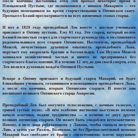
После кончины наставника отец Лев пробыл некоторое время в
Площанской Пустыне, где познакомился с иноком Макарием – его
будущим помощником во время старчествования в Оптинском скиту.
Промысел Божий просматривается на всех жизненных этапах старца.
И вот в 1829 году преподобный Лев вместе с шестью учениками
приезжает в Оптину пустынь. Ему 61 год. Это старец, который волею
Божией полностью созрел для старческого руководства, и он становится
родоначальником всех старцев Оптинских. Настоятель, преподобный
Моисей, почувствовав духовную опытность преподобного Льва,
поручает ему окормлять братию и богомольцев. Сам Игумен Моисей
занимался хозяйственной частью и ничего не предпринимал без
старческого благословения. И в течение 12 лет, до дня своей смерти, отец
Лев являлся духовным вождём Оптиной Пустыни.
Вскоре в Оптину приезжает и будущий старец Макарий, он будет
ближайшим учеником, сотаинником и помощником преподобного Льва,
а после его кончины, вторым Оптинским старцем. И вместе они
воспитают великого Оптинского старца Амвросия.
Преподобный Лев был могучего телосложения, с зычным голосом, с
гривой густых волос. «В нём особенно явственно выступало волевое
начало аскетики, подвиг трудничества — в отличие от двух других
великих оптинских старцев. Он может быть уподоблен ветхозаветному
Иакову, в поте лица работающему у Лавана, чтобы сначала получить
Лию, а затем уже Рахиль. Возможно, не без Промыслительной помощи
Макарий был свободнее от брани с «похотениями» плоти; наружным