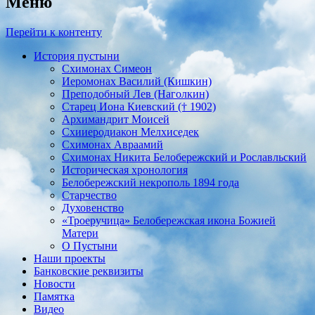
Меню
Перейти к контенту
История пустыни
Схимонах Симеон
Иеромонах Василий (Кишкин)
Преподобный Лев (Наголкин)
Старец Иона Киевский († 1902)
Архимандрит Моисей
Схииеродиакон Мелхиседек
Схимонах Авраамий
Cхимонах Никита Белобережский и Рославльский
Историческая хронология
Белобережский некрополь 1894 года
Старчество
Духовенство
«Троеручица» Белобережская икона Божией
Матери
О Пустыни
Наши проекты
Банковские реквизиты
Новости
Памятка
Видео