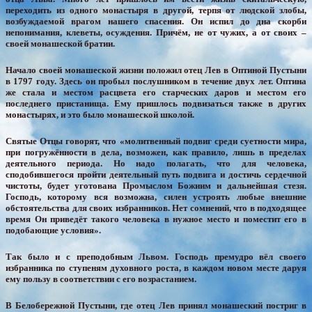
переходить из одного монастыря в другой, терпя от людской злобы,
возбуждаемой врагом нашего спасения. Он испил до дна скорби
непонимания, клеветы, осуждения. Причём, не от чужих, а от своих –
своей монашеской братии.
Начало своей монашеской жизни положил отец Лев в Оптиной Пустыни
в 1797 году. Здесь он пробыл послушником в течение двух лет. Оптина
же стала и местом расцвета его старческих даров и местом его
последнего пристанища. Ему пришлось подвизаться также в других
монастырях, и это было монашеской школой.
Святые Отцы говорят, что «молитвенный подвиг среди суетности мира,
при погружённости в дела, возможен, как правило, лишь в пределах
деятельного периода. Но надо полагать, что для человека,
сподобившегося пройти деятельный путь подвига и достичь сердечной
чистоты, будет уготована Промыслом Божиим и дальнейшая стезя.
Господь, которому вся возможна, силен устроять любые внешние
обстоятельства для своих избранников. Нет сомнений, что в подходящее
время Он приведёт такого человека в нужное место и поместит его в
подобающие условия».
Так было и с преподобным Львом. Господь премудро вёл своего
избранника по ступеням духовного роста, в каждом новом месте даруя
ему пользу в соответствии с его возрастанием.
В Белобережной Пустыни, где отец Лев принял монашеский постриг в