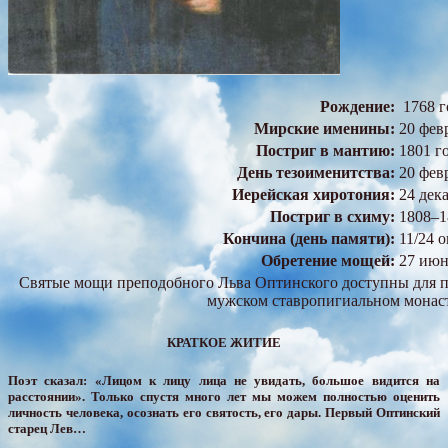
Рождение:
1768 г
Мирские именины:
20 фев
Постриг в мантию:
1801 г
День тезоименитства:
20 фев
Иерейская хиротония:
24 дек
Постриг в схиму:
1808–1
Кончина (день памяти):
11/24 
Обретение мощей:
27 июн
Святые мощи преподобного Льва Оптинского доступны для п
мужском ставропигиальном монас
КРАТКОЕ ЖИТИЕ
Поэт сказал: «Лицом к лицу лица не увидать, большое видится на
расстоянии». Только спустя много лет мы можем полностью оценить
личность человека, осознать его святость, его дары. Первый Оптинский
старец Лев…