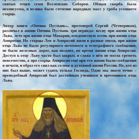
святых отцев семи Вселенских Соборов. Общая скорбь была
неописуема, и велико было стечение народных масс у гроба усопшего
старца.
Автор книги «Оптина Пустынь», протоиерей Сергий (Четвериков),
различал в жизни Оптина Пустынь три периода: весну при жизни отца
Льва, лето при жизни отца Макария, плодоносную осень при жизни отца
Амвросия. Но старцы Лев и Амвросий жили в разные эпохи, при жизни
отца Льва не было регулярного почтового и телеграфного сообщения,
не было железных дорог, как позднее, во время жизни отца Амвросия.
Доступ к отцу Льву часто был закрыт, и слава о нём не могла греметь
повсеместно, а про старца Амвросия ещё при его жизни были сообщения
в печати, и образ его сиял как солнце в духовной жизни России. Но, кто из
них был выше, может судить только Господь. Одно мы знаем точно –
преподобный Амвросий был достойным учеником и преемником отца
Льва.