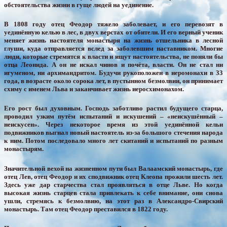
обстоятельства жизни в гуще людей на уединение.
В 1808 году отец Феодор тяжело заболевает, и его перевозят в
уединённую келью в лес, в двух верстах от обители. И его верный ученик
меняет жизнь настоятеля монастыря на жизнь отшельника в лесной
глуши, куда отправляется вслед за заболевшим наставником. Многие
люди, которые стремятся к власти и ищут настоятельства, не поняли бы
отца Леонида. А он не искал чинов и почёта, власти. Он не стал ни
игуменом, ни архимандритом. Будучи рукоположен в иеромонахи в 33
года, в возрасте около сорока лет, в пустынном безмолвии, он принимает
схиму с именем Льва и заканчивает жизнь иеросхимонахом.
Его рост был духовным. Господь заботливо растил будущего старца,
проводил узким путём испытаний и искушений – «неискушённый –
неискусен». Через некоторое время из этой уединённой кельи
подвижников выгнал новый настоятель из-за большого стечения народа
к ним. Потом последовало много лет скитаний и испытаний по разным
монастырям.
Значительной вехой на жизненном пути был Валаамский монастырь, где
отец Лев, отец Феодор и их сподвижник отец Клеопа прожили шесть лет.
Здесь уже дар старчества стал проявляться в отце Льве. Но когда
высокая жизнь старцев стала привлекать к себе внимание, они снова
ушли, стремясь к безмолвию, на этот раз в Александро-Свирский
монастырь. Там отец Феодор преставился в 1822 году.