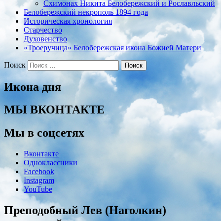
Cхимонах Никита Белобережский и Рославльский
Белобережский некрополь 1894 года
Историческая хронология
Старчество
Духовенство
«Троеручица» Белобережская икона Божией Матери
Поиск
Икона дня
МЫ ВКОНТАКТЕ
Мы в соцсетях
Вконтакте
Одноклассники
Facebook
Instagram
YouTube
Преподобный Лев (Наголкин)