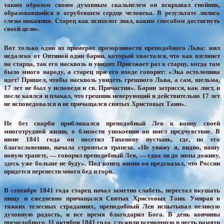
таким образом своим духовным скальпелем он вскрывал гнойник,
образовавшийся в огрубевшем сердце человека. В результате лились
слезы покаяния. Старец как психолог знал, каким способом достигнуть
своей цели».
Вот только один из примеров прозорливости преподобного Льва: жил
недалеко от Оптиной один барин, который хвастался, что как взглянет
на старца, так его насквозь и увидит. Приезжает раз к старцу, когда там
было много народу, а старец при его входе говорит: «Эка остолопина
идет! Пришел, чтобы насквозь увидеть грешного Льва, а сам, шельма,
17 лет не был у исповеди и св. Причастия». Барин затрясся, как лист, и
после каялся и плакал, что грешник неверующий и действительно 17 лет
не исповедовался и не причащался святых Христовых Таин».
Не без скорби приближался преподобный Лев к концу своей
многотрудной жизни, о близости упокоения он имел предчувствие. В
июне 1841 года он посетил Тихонову пустынь, где, по его
благословению, начала строиться трапеза. «Не увижу я, видно, вашу
новую трапезу, — говорил преподобный Лев, — едва ли до зимы доживу,
здесь уже больше не буду». Под конец жизни он предсказал, что России
придется перенести много бед и горя.
В сентябре 1841 года старец начал заметно слабеть, перестал вкушать
пищу и ежедневно причащался Святых Христовых Таин. Умирая в
тяжких телесных страданиях, преподобный Лев испытывал великую
духовную радость, и все время благодарил Бога. В день кончины
преподобного, 11 октября 1841 года, служили всенощную в честь памяти