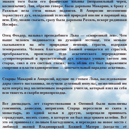
знаком того были его физические изъяны (неправильный череп,
косноязычие). Лия, образно говоря, была дарована Макарию, к браку с
Рахилью вела стезя новых подвигов. В Амвросии несомненно
торжествует дух, овладевший телесной природой вполне и парящий над
нею. Ему, можно сказать, сразу была дарована Рахиль, вскоре родившая
Иосифа».
Отец Феодор, называл преподобного Льва — «смиренный лев». Чем
выше человек поднимается по духовной лестнице, тем меньше
сказываются на нём природные немощи, страсти, издержки
темперамента. Человек благодатию Божией очищается от страстей,
преображается, происходит чудо аскетического перерождения:
«умиротворенный и просветленный дух освещал умным светом лик
старца, сиял в его светлых глазах; весь облик его был выражением
смирения и власти одновременно — замечательный парадокс аскетики».
Старцы Макарий и Амвросий, идущие по стопам Льва, наследовавшие
дары своего наставника, получили духовный импульс, позволивший им
идти вперёд под молитвенным покровом учителя, который взял на себя
всю тяжесть и скорби первопроходца.
Все двенадцать лет старчествования в Оптиной были наполнены
гонениями, доносами, интригами. Старца переселяли из скита в
монастырь, из одной кельи в другую, запрещали принимать
страждущих, носить схиму, в которую он был подстрижен келейно. Всё
это он принимал с полным благодушием, и переходил на новое место с
любимой иконой Владимирской Божией Матери (когда-то её