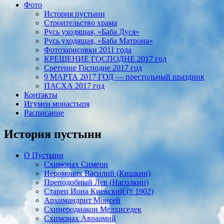
Фото
История пустыни
Строительство храма
Русь уходящая, «Баба Дуся»
Русь уходящая, «Баба Матрона»
Фотозарисовки 2011 года
КРЕЩЕНИЕ ГОСПОДНЕ 2017 год
Сретение Господне 2017 год
9 МАРТА 2017 ГОД — престольный праздник
ПАСХА 2017 год
Контакты
Игумен монастыря
Расписание
История пустыни
О Пустыни
Схимонах Симеон
Иеромонах Василий (Кишкин)
Преподобный Лев (Наголкин)
Старец Иона Киевский († 1902)
Архимандрит Моисей
Cхииеродиакон Мелхиседек
Схимонах Авраамий