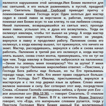
являются нарушением этой заповеди.
Имя Божие является для
нас святыней, и его нельзя разменивать в пустой, праздной
речи. Святитель
Николай Сербский
приводит притчу о
поминовении имени Господа всуе:
Один золотых дел мастер
сидел в своей лавке за верстаком и, работая, непрестанно
поминал имя Божие всуе: то как клятву, то как любимое словцо.
Некий паломник, возвращавшийся из святых мест, проходя
мимо лавки, услышал это, и душа его возмутилась. Тогда он
окликнул ювелира, чтобы тот вышел на улицу. А когда мастер
вышел, паломник спрятался. Ювелир, никого не увидев,
вернулся в лавку и продолжил работу. Паломник снова его
окликнул, а когда ювелир вышел, тот прикинулся, что ничего не
знает. Мастер, рассердившись, вернулся к себе и снова начал
работать. Паломник в третий раз его окликнул и, когда мастер
опять вышел, снова стоял молча, прикинувшись, что он тут ни
при чем. Тогда ювелир в бешенстве набросился на паломника:
—Зачем ты зовешь меня понапрасну? Что за шутки! У меня
работы по горло!
Паломник миролюбиво ответил:
—Поистине, у
Господа Бога работы еще больше, но ты Его призываешь
гораздо чаще, чем я тебя. Кто имеет право сердиться больше:
ты или Господь Бог?
Ювелир, пристыженный, вернулся в
мастерскую и с тех пор держал язык за зубами.
Слово имеет
великое значение и силу. Бог сотворил этот мир, посредством
Слова.
«Словом Господа сотворены небеса, и духом уст Его –
все воинство их»
(
Мф.12:36
), — говорит Спаситель. О «гнилом
слове» писал ещё ап. Павел. В IV в. святитель
Иоанн Златоуст
говорит, что «Егда, кто матерными словами ругается, тогда у
Престола Господня Мати Божия данный Ею молитвенный