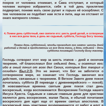
покров от человека отнимает, и Сама отступает, и который
человек матерно избранится, себя в той день проклятию
подвергает, понеже мать свою ругает и горько её оскорбляет. С
тем человеком не подобает нам ясти и пити, аще не отстанет от
онаго матерного слова».
4. Помни день субботный, еже святити его: шесть дней делай, и сотвориши
в них вся дела твоя, в день же седьмый, суббота, Господу Богу твоему.
Помни день субботний, чтобы проводит его свято: шесть дней
работай и делай в продолжении их все дела твои, а день седьмой – день
суббота посвящай Господу Богу твоему.
Господь сотворил этот мир за шесть этапов – дней и окончив
творение.
«И благословил Бог седьмой день, и освятил его;
ибо в оный почил от всех дел Своих, которые Бог творил и
созидал»
(
Быт.2:3
). Это не значит, что Бог не заботится о
сотворенном мире, но означает что Господь закончил все
действия, связанные с творением.
В Ветхом Завете днем покоя
почиталась суббота (В переводе с древнееврейского — покой).
В новозаветные времена святым днем покоя стал день
воскресный, когда воспоминается Воскресение Господа нашего
Иисуса Христа. Седьмым и самым главным днем для христиан
является день воскресения, малая Пасха, и обычай почитания
воскресного дня идет еще от времен святых апостолов. В
воскресный день христиане воздерживаются от работ и идут в