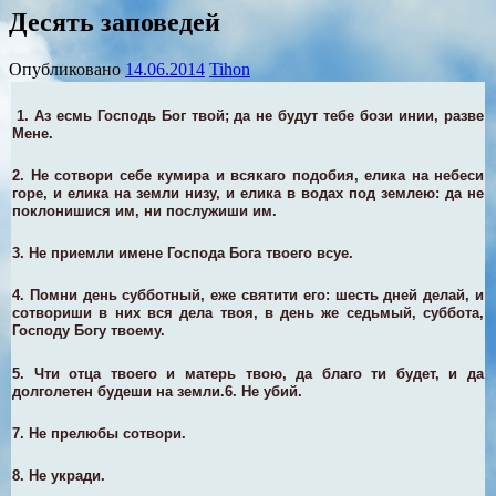
Десять заповедей
Опубликовано
14.06.2014
Tihon
1.
Аз есмь Господь Бог твой; да не будут тебе бози инии, разве
Мене
.
2.
Не сотвори себе кумира и всякаго подобия, елика на небеси
горе, и елика на земли низу, и елика в водах под землею: да не
поклонишися им, ни послужиши им.
3.
Не приемли имене Господа Бога твоего всуе
.
4.
Помни день субботный, еже святити его: шесть дней делай, и
сотвориши в них вся дела твоя, в день же седьмый, суббота,
Господу Богу твоему
.
5.
Чти отца твоего и матерь твою, да благо ти будет, и да
долголетен будеши на земли
.
6.
Не убий
.
7.
Не прелюбы сотвори
.
8.
Не укради
.