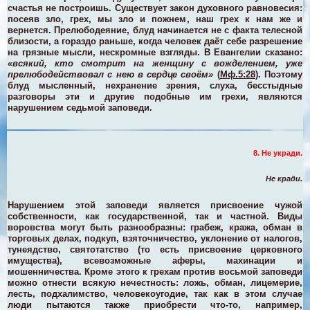
счастья не построишь. Существует закон духовного равновесия:
посеяв зло, грех, мы зло и пожнем, наш грех к нам же и
вернется. Прелюбодеяние, блуд начинается не с факта телесной
близости, а гораздо раньше, когда человек даёт себе разрешение
на грязные мысли, нескромные взгляды. В Евангелии сказано:
«всякий, кто смотрит на женщину с вожделением, уже
прелюбодействовал с нею в сердце своём»
(
Мф.5:28
). Поэтому
блуд мысленный, нехранение зрения, слуха, бесстыдные
разговоры эти и другие подобные им грехи, являются
нарушением седьмой заповеди.
8. Не укради.
Не кради.
Нарушением этой заповеди является присвоение чужой
собственности, как государственной, так и частной. Виды
воровства могут быть разнообразны: грабеж, кража, обман в
торговых делах, подкуп, взяточничество, уклонение от налогов,
тунеядство, святотатство (то есть присвоение церковного
имущества), всевозможные аферы, махинации и
мошенничества. Кроме этого к грехам против восьмой заповеди
можно отнести всякую нечестность: ложь, обман, лицемерие,
лесть, подхалимство, человекоугодие, так как в этом случае
люди пытаются также приобрести что-то, например,