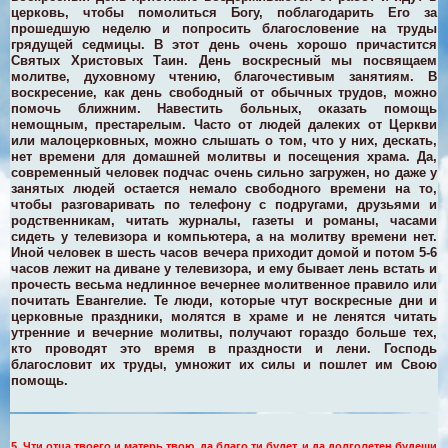
церковь, чтобы помолиться Богу, поблагодарить Его за
прошедшую неделю и попросить благословение на труды
грядущей седмицы. В этот день очень хорошо причастится
Святых Христовых Таин. День воскресный мы посвящаем
молитве, духовному чтению, благочестивым занятиям. В
воскресение, как день свободный от обычных трудов, можно
помочь ближним. Навестить больных, оказать помощь
немощным, престарелым.
Часто от людей далеких от Церкви
или малоцерковных, можно слышать о том, что у них, дескать,
нет времени для домашней молитвы и посещения храма. Да,
современный человек подчас очень сильно загружен, но даже у
занятых людей остается немало свободного времени на то,
чтобы разговаривать по телефону с подругами, друзьями и
родственникам, читать журналы, газеты и романы, часами
сидеть у телевизора и компьютера, а на молитву времени нет.
Иной человек в шесть часов вечера приходит домой и потом 5-6
часов лежит на диване у телевизора, и ему бывает лень встать и
прочесть весьма недлинное вечернее молитвенное правило или
почитать Евангелие.
Те люди, которые чтут воскресные дни и
церковные праздники, молятся в храме и не ленятся читать
утренние и вечерние молитвы, получают гораздо больше тех,
кто проводят это время в праздности и лени. Господь
благословит их труды, умножит их силы и пошлет им Свою
помощь.
5. Чти отца твоего и матерь твою, да благо ти будет, и да долголетен будеши