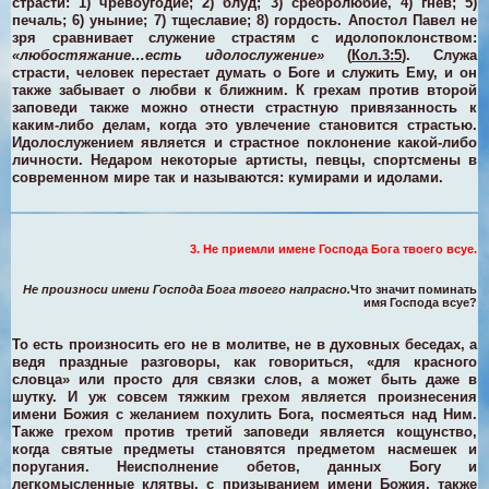
страсти: 1) чревоугодие; 2) блуд; 3) сребролюбие, 4) гнев; 5)
печаль; 6) уныние; 7) тщеславие; 8) гордость.
Апостол Павел не
зря сравнивает служение страстям с идолопоклонством:
«любостяжание…есть идолослужение»
(
Кол.3:5
). Служа
страсти, человек перестает думать о Боге и служить Ему, и он
также забывает о любви к ближним.
К грехам против второй
заповеди также можно отнести страстную привязанность к
каким-либо делам, когда это увлечение становится страстью.
Идолослужением является и страстное поклонение какой-либо
личности. Недаром некоторые артисты, певцы, спортсмены в
современном мире так и называются: кумирами и идолами.
3. Не приемли имене Господа Бога твоего всуе.
Не произноси имени Господа Бога твоего напрасно.
Что значит поминать
имя Господа всуе?
То есть произносить его не в молитве, не в духовных беседах, а
ведя праздные разговоры, как говориться, «для красного
словца» или просто для связки слов, а может быть даже в
шутку. И уж совсем тяжким грехом является произнесения
имени Божия с желанием похулить Бога, посмеяться над Ним.
Также грехом против третий заповеди является кощунство,
когда святые предметы становятся предметом насмешек и
поругания. Неисполнение обетов, данных Богу и
легкомысленные клятвы, с призыванием имени Божия, также