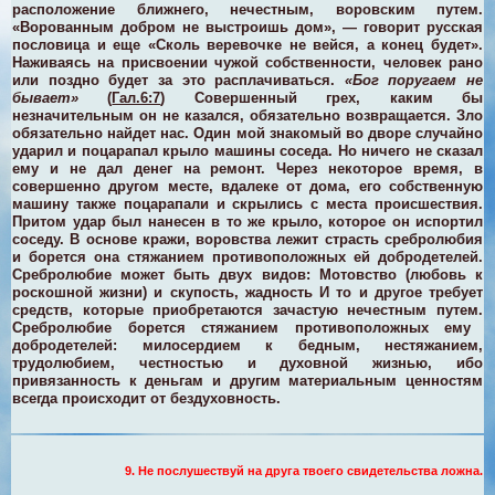
расположение ближнего, нечестным, воровским путем.
«Ворованным добром не выстроишь дом», — говорит русская
пословица и еще «Сколь веревочке не вейся, а конец будет».
Наживаясь на присвоении чужой собственности, человек рано
или поздно будет за это расплачиваться.
«Бог поругаем не
бывает»
(
Гал.6:7
) Совершенный грех, каким бы
незначительным он не казался, обязательно возвращается. Зло
обязательно найдет нас. Один мой знакомый во дворе случайно
ударил и поцарапал крыло машины соседа. Но ничего не сказал
ему и не дал денег на ремонт. Через некоторое время, в
совершенно другом месте, вдалеке от дома, его собственную
машину также поцарапали и скрылись с места происшествия.
Притом удар был нанесен в то же крыло, которое он испортил
соседу.
В основе кражи, воровства лежит страсть сребролюбия
и борется она стяжанием противоположных ей добродетелей.
Сребролюбие может быть двух видов: Мотовство (любовь к
роскошной жизни) и скупость, жадность И то и другое требует
средств, которые приобретаются зачастую нечестным путем.
Сребролюбие борется стяжанием противоположных ему
добродетелей: милосердием к бедным, нестяжанием,
трудолюбием, честностью и духовной жизнью, ибо
привязанность к деньгам и другим материальным ценностям
всегда происходит от бездуховность.
9. Не послушествуй на друга твоего свидетельства ложна.