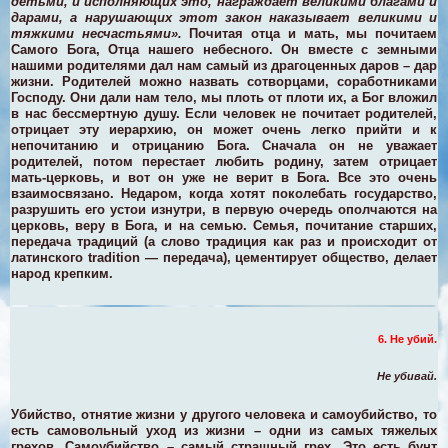
детьми, и исполняющих это, награждает великими благами и
дарами, а нарушающих этот закон наказывает великими и
тяжкими несчастьями».
Почитая отца и мать, мы почитаем
Самого Бога, Отца нашего небесного. Он вместе с земными
нашими родителями дал нам самый из драгоценных даров – дар
жизни. Родителей можно назвать сотворцами, соработниками
Господу. Они дали нам тело, мы плоть от плоти их, а Бог вложил
в нас бессмертную душу.
Если человек не почитает родителей,
отрицает эту иерархию, он может очень легко прийти и к
непочитанию и отрицанию Бога. Сначала он не уважает
родителей, потом перестает любить родину, затем отрицает
мать-церковь, и вот он уже не верит в Бога. Все это очень
взаимосвязано. Недаром, когда хотят поколебать государство,
разрушить его устои изнутри, в первую очередь ополчаются на
церковь, веру в Бога, и на семью. Семья, почитание старших,
передача традиций (а слово традиция как раз и происходит от
латинского tradition — передача), цементирует общество, делает
народ крепким.
6. Не убий.
Не убивай.
Убийство, отнятие жизни у другого человека и самоубийство, то
есть самовольный уход из жизни – одни из самых тяжелых
грехов.
Самоубийство – самый страшный грех. Это есть бунт