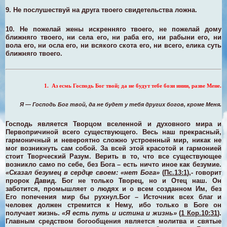
9.
Не послушествуй на друга твоего свидетельства ложна.
10.
Не пожелай жены искренняго твоего, не пожелай дому
ближняго твоего, ни села его, ни раба его, ни рабыни его, ни
вола его, ни осла его, ни всякого скота его, ни всего, елика суть
ближняго твоего
.
1. Аз есмь Господь Бог твой; да не будут тебе бози инии, разве Мене
.
Я — Господь Бог твой, да не будет у тебя других богов, кроме Меня.
Господь является Творцом вселенной и духовного мира и
Первопричиной всего существующего. Весь наш прекрасный,
гармоничный и невероятно сложно устроенный мир, никак не
мог возникнуть сам собой. За всей этой красотой и гармонией
стоит Творческий Разум. Верить в то, что все существующее
возникло само по себе, без Бога – есть ничто иное как безумие.
«Сказал безумец в сердце своем: «нет Бога»
(
Пс.13:1
),- говорит
пророк Давид. Бог не только Творец, но и Отец наш. Он
заботится, промышляет о людях и о всем созданном Им, без
Его попечения мир бы рухнул.
Бог – Источник всех благ и
человек должен стремится к Нему, ибо только в Боге он
получает жизнь.
«Я есть путь и истина и жизнь»
(
1 Кор.10:31
).
Главным средством богообщения является молитва и святые