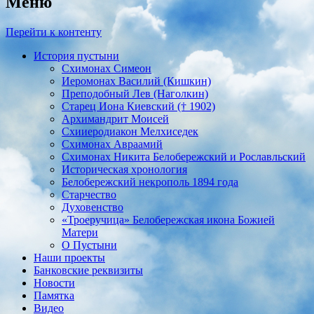
Меню
Перейти к контенту
История пустыни
Схимонах Симеон
Иеромонах Василий (Кишкин)
Преподобный Лев (Наголкин)
Старец Иона Киевский († 1902)
Архимандрит Моисей
Схииеродиакон Мелхиседек
Схимонах Авраамий
Cхимонах Никита Белобережский и Рославльский
Историческая хронология
Белобережский некрополь 1894 года
Старчество
Духовенство
«Троеручица» Белобережская икона Божией
Матери
О Пустыни
Наши проекты
Банковские реквизиты
Новости
Памятка
Видео