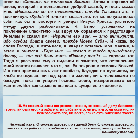
отвечал: «
Хорошо, по молитвам Вашим
». Затем я спросил об
иноке, который не пользовался доброй славой, и гость сказал
мне: «
Нисколько он не переменился, отче!
» Услышав это, я
воскликнул: «
Худо!
» И только я сказал это, тотчас почувствовал
себя как бы в восторге и увидел Иисуса Христа, распятого
между двумя разбойниками. Я, было, устремился на
поклонение Спасителю, как вдруг Он обратился к предстоящим
Ангелам и сказал им: «
Изринте его вон, — это антихрист,
ибо осудил брата своего, прежде Моего Суда
». И когда, по
слову Господа, я изгонялся, в дверях осталась моя мантия, и
затем я очнулся. «
Горе мне, — сказал я тогда пришедшему
брату, — зол сей день мне!
» «
Почему так?
» — спросил тот.
Тогда я рассказал ему о видении и заметил, что оставленная
мной мантия означает, что я, лишён покрова и помощи Божией.
И с того времени семь лет провёл я, блуждая по пустыням, ни
хлеба не вкушая, ни под кров не заходя, ни с человеками не
беседуя, пока не увидел Господа моего, возвратившего мне
мантию».
Вот как страшно выносить суждение о человеке.
10. Не пожелай жены искренняго твоего, не пожелай дому ближняго
твоего, ни села его, ни раба его, ни рабыни его, ни вола его, ни осла его, ни
всякого скота его, ни всего, елика суть ближняго твоего
.
Не желай жены ближнего твоего и не желай дома ближнего твоего, ни
поля его, ни раба его, ни рабыни его… ни всего того, что принадлежит
ближнему твоему.