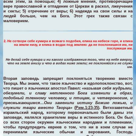
всем этим, за помощью;
4)
ложные мнения, противоречащие
вере православной и отпадение от Церкви в раскол, лжеучения
и секты;
5)
отречение от веры;
6)
надежда на свои силы и на
людей больше, чем на Бога. Этот грех также связан с
маловерием.
2. Не сотвори себе кумира и всякаго подобия, елика на небеси горе, и елика
на земли низу, и елика в водах под землею: да не поклонишися им, ни
послужиши им.
Не делай себе кумира и ни какого изображения того, что на небе вверху,
что на земле внизу и что в водах ниже земли; не поклоняйся и не служи
им.
Вторая заповедь запрещает поклоняться творению вместо
Творца. Мы знаем, что такое язычество и идолопоклонство, вот,
что пишет о язычниках апостол Павел:
«называя себя мудрыми,
обезумели, и славу нетленного Бога изменили в образ,
подобный тленному человеку, и птицам, и четвероногим, и
пресмыкающимся…Они заменили истину Божию ложью, и
служили твари вместо Творца»
(
Рим.1:23-35
). Ветхозаветный
израильский народ, которому первоначально были даны эти
заповеди, являлся хранителем веры в истинного Бога. Он был
со всех сторон окружен языческими народами и племенами,
чтобы предупредить евреев о том, что ни в коем случае не
перенимали языческие обычаи и верования, Господь