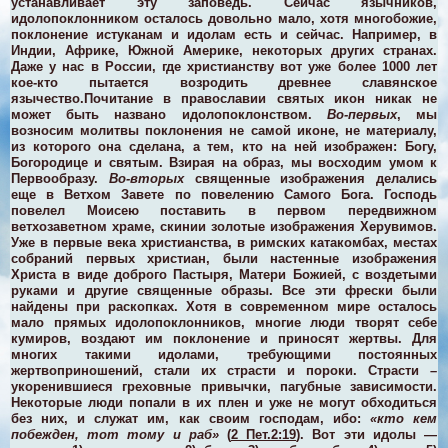
устанавливает эту заповедь. Сейчас язычников,
идолопоклонником осталось довольно мало, хотя многобожие,
поклонение истуканам и идолам есть и сейчас. Например, в
Индии, Африке, Южной Америке, некоторых других странах.
Даже у нас в России, где христианству вот уже более 1000 лет
кое-кто пытается возродить древнее славянское
язычество.
Почитание в православии святых икон никак не
может быть названо идолопоклонством.
Во-первых
, мы
возносим молитвы поклонения не самой иконе, не материалу,
из которого она сделана, а тем, кто на ней изображен: Богу,
Богородице и святым. Взирая на образ, мы восходим умом к
Первообразу.
Во-вторых
священные изображения делались
еще в Ветхом Завете по повелению Самого Бога. Господь
повелел Моисею поставить в первом передвижном
ветхозаветном храме, скинии золотые изображения Херувимов.
Уже в первые века христианства, в римских катакомбах, местах
собраний первых христиан, были настенные изображения
Христа в виде доброго Пастыря, Матери Божией, с воздетыми
руками и другие священные образы. Все эти фрески были
найдены при раскопках.
Хотя в современном мире осталось
мало прямых идолопоклонников, многие люди творят себе
кумиров, воздают им поклонение и приносят жертвы. Для
многих такими идолами, требующими постоянных
жертвоприношений, стали их страсти и пороки. Страсти –
укоренившиеся греховные привычки, пагубные зависимости.
Некоторые люди попали в их плен и уже не могут обходиться
без них, и служат им, как своим господам, ибо:
«кто кем
побежден, тот тому и раб»
(
2 Пет.2:19
). Вот эти идолы —