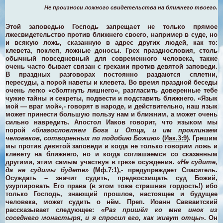
Не произноси ложного свидетельства на ближнего твоего.
Этой заповедью Господь запрещает не только прямое
лжесвидетельство против ближнего своего, например в суде, но
и всякую ложь, сказанную в адрес других людей, как то:
клевета, поклеп, ложные доносы. Грех празднословия, столь
обычный повседневный для современного человека, также
очень часто бывает связан с грехами против девятой заповеди.
В праздных разговорах постоянно раздаются сплетни,
пересуды, а порой наветы и клевета. Во время праздной беседы
очень легко «сболтнуть лишнего», разгласить доверенные тебе
чужие тайны и секреты, подвести и подставить ближнего. «Язык
мой — враг мой»,- говорят в народе, и действительно, наш язык
может принести большую пользу нам и ближним, а может очень
сильно навредить. Апостол Иаков говорит, что языком мы
порой
«благословляем Бога и Отца, и им проклинаем
человеков, сотворенных по подобию Божию»
(
Иак.3:9
). Грешим
мы против девятой заповеди и когда не только говорим ложь и
клевету на ближнего, но и когда соглашаемся со сказанным
другими, этим самым участвуя в грехе осуждения.
«Не судите,
да не судимы будете»
(
Мф.7:1
),- предупреждает Спаситель.
Осуждать – значит судить, предвосхищать суд Божий,
узурпировать Его права (в этом тоже страшная гордость!) ибо
только Господь, знающий прошлое, настоящее и будущее
человека, может судить о нём. Преп. Иоанн Савваитский
рассказывает следующее:
«Раз пришёл ко мне инок из
соседнего монастыря, и я спросил его, как живут отцы
». Он