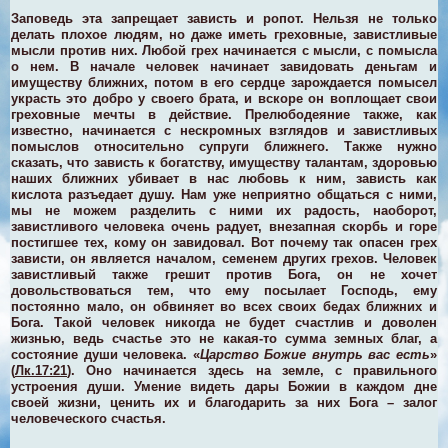
Заповедь эта запрещает зависть и ропот. Нельзя не только
делать плохое людям, но даже иметь греховные, завистливые
мысли против них. Любой грех начинается с мысли, с помысла
о нем. В начале человек начинает завидовать деньгам и
имуществу ближних, потом в его сердце зарождается помысел
украсть это добро у своего брата, и вскоре он воплощает свои
греховные мечты в действие. Прелюбодеяние также, как
известно, начинается с нескромных взглядов и завистливых
помыслов относительно супруги ближнего. Также нужно
сказать, что зависть к богатству, имуществу талантам, здоровью
наших ближних убивает в нас любовь к ним, зависть как
кислота разъедает душу. Нам уже неприятно общаться с ними,
мы не можем разделить с ними их радость, наоборот,
завистливого человека очень радует, внезапная скорбь и горе
постигшее тех, кому он завидовал. Вот почему так опасен грех
зависти, он является началом, семенем других грехов. Человек
завистливый также грешит против Бога, он не хочет
довольствоваться тем, что ему посылает Господь, ему
постоянно мало, он обвиняет во всех своих бедах ближних и
Бога. Такой человек никогда не будет счастлив и доволен
жизнью, ведь счастье это не какая-то сумма земных благ, а
состояние души человека. «
Царство Божие внутрь вас есть
»
(
Лк.17:21
). Оно начинается здесь на земле, с правильного
устроения души. Умение видеть дары Божии в каждом дне
своей жизни, ценить их и благодарить за них Бога – залог
человеческого счастья.