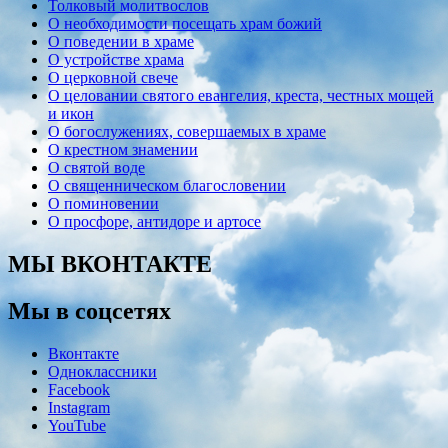
Толковый молитвослов
О необходимости посещать храм божий
О поведении в храме
О устройстве храма
О церковной свече
О целовании святого евангелия, креста, честных мощей
и икон
О богослужениях, совершаемых в храме
О крестном знамении
О святой воде
О священническом благословении
О поминовении
О просфоре, антидоре и артосе
МЫ ВКОНТАКТЕ
Мы в соцсетях
Вконтакте
Одноклассники
Facebook
Instagram
YouTube