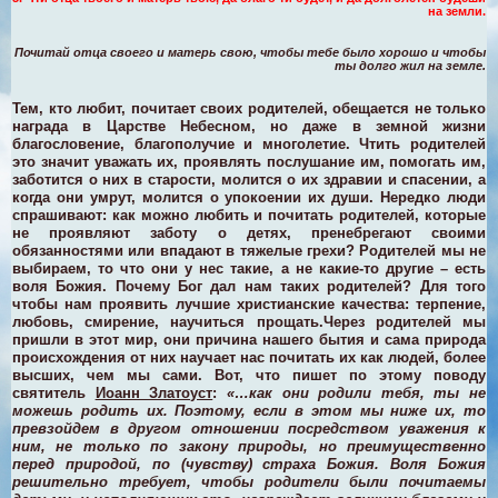
на земли.
Почитай отца своего и матерь свою, чтобы тебе было хорошо и чтобы
ты долго жил на земле.
Тем, кто любит, почитает своих родителей, обещается не только
награда в Царстве Небесном, но даже в земной жизни
благословение, благополучие и многолетие. Чтить родителей
это значит уважать их, проявлять послушание им, помогать им,
заботится о них в старости, молится о их здравии и спасении, а
когда они умрут, молится о упокоении их души.
Нередко люди
спрашивают: как можно любить и почитать родителей, которые
не проявляют заботу о детях, пренебрегают своими
обязанностями или впадают в тяжелые грехи? Родителей мы не
выбираем, то что они у нес такие, а не какие-то другие – есть
воля Божия. Почему Бог дал нам таких родителей? Для того
чтобы нам проявить лучшие христианские качества: терпение,
любовь, смирение, научиться прощать.
Через родителей мы
пришли в этот мир, они причина нашего бытия и сама природа
происхождения от них научает нас почитать их как людей, более
высших, чем мы сами. Вот, что пишет по этому поводу
святитель
Иоанн Златоуст
:
«…как они родили тебя, ты не
можешь родить их. Поэтому, если в этом мы ниже их, то
превзойдем в другом отношении посредством уважения к
ним, не только по закону природы, но преимущественно
перед природой, по (чувству) страха Божия. Воля Божия
решительно требует, чтобы родители были почитаемы