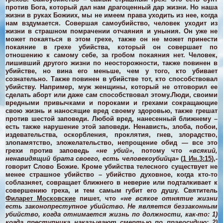
против Бога, который дал нам драгоценный дар жизни. Но наша
жизни в руках Божиих, мы не имеем права уходить из нее, когда
нам вздумается. Совершая самоубийство, человек уходит из
жизни в страшном помрачении отчаяния и уныния. Он уже не
может покаяться в этом грехе, также он не может принести
покаяние в грехе убийства, который он совершает по
отношению к самому себе, за гробом покаяния нет.
Человек,
лишивший другого жизни по неосторожности, также повинен в
убийстве, но вина его меньше, чем у того, кто убивает
сознательно. Также повинен в убийстве тот, кто способствовал
убийству. Например, муж женщины, который не отговорил ее
сделать аборт или даже сам способствовал этому.
Люди, своими
вредными привычками и пороками и грехами сокращающие
свою жизнь и наносящие вред своему здоровью, также грешат
против шестой заповеди.
Любой вред, нанесенный ближнему –
есть также нарушение этой заповеди. Ненависть, злоба, побои,
издевательства, оскорбления, проклятия, гнев, злорадство,
злопамятство, зложелательство, непрощение обид — все это
грехи против заповедь
«не убий»
, потому что
«всякий,
ненавидящий брата своего, есть человекоубийца»
(
1 Ин.3:15
),-
говорит Слово Божие.
Кроме убийства телесного существует не
менее страшное убийство – убийство духовное, когда кто-то
соблазняет, совращает ближнего в неверие или подталкивает к
совершению греха, и тем самым губит его душу.
Святитель
Филарет Московские
пишет, что
«не всякое отнятие жизни
есть законопреступное убийство. Не является беззаконным
убийство, когда отнимается жизнь по должности, как-то: 1)
когда преступника наказывают смертью по правосудию; 2)