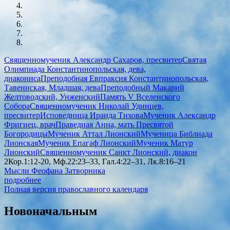
Священномученик Александр Сахаров, пресвитер
Святая
Олимпиада Константинопольская, дева,
диакониса
Преподобная Евпраксия Константинопольская,
Тавеннская, Младшая, дева
Преподобный Макарий
Желтоводский, Унженский
Память V Вселенского
Собора
Священномученик Николай Удинцев,
пресвитер
Исповедница Ираида Тихова
Мученик Александр
Фригиец, врач
Праведная Анна, мать Пресвятой
Богородицы
Мученик Аттал Лионский
Мученица Библиада
Лионская
Мученик Епагаф Лионский
Мученик Матур
Лионский
Священномученик Санкт Лионский, диакон
2Кор.1:12-20, Мф.22:23–33, Гал.4:22–31, Лк.8:16–21
Мысли Феофана Затворника
подробнее
Полная версия православного календаря
Новоначальным