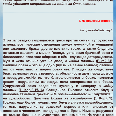
когда убивают неприятеля на войне за Отечество»
.
7. Не прелюбы сотвори.
Не прелюбодействуй.
Этой заповедью запрещаются грехи против семьи, супружеская
измена, все плотские отношения между мужчиной и женщиной
вне законного брака, другие плотские грехи, а также блудные,
нечистые желания и мысли.
Господь установил брачный союз и
благословил плотское общение в нём, служащее деторождению.
Муж и жена отныне уже не двое, а
«одна плоть»
(
Быт.2:24
).
Наличие брака – это ещё одно (пусть не самое главное) отличие
нас от животных. У зверей брака нет. У людей же существует
брак, взаимная ответственность, обязанности друг перед другом
и перед детьми.
Но то, что благословляется в браке, является
грехом, нарушением заповеди, если совершается вне брака.
Супружеский союз соединяет мужчину и женщину в
«одну
плоть»
(
1 Кор.6:15-16
)
Священное Писание относит блуд к
наиболее тяжёлым грехам:
«Не обманывайтесь: ни блудники…
ни прелюбодеи…Царства Божия не наследуют»
(
1 Кор.6:9
).
Грехом, еще более тяжким, чем блуд является прелюбодеяние,
то есть нарушение супружеской верности или телесные от
ношения с человеком, находящимся в браке.
Измена разрушает
не только брак, но и душу того, кто изменяет. На чужом горе