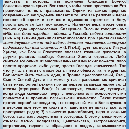
таинства, в которых мы получаем благодать Божию,
божественную энергию.
Бог хочет, чтобы люди прославляли Его
правильно, то есть православно. Одним из самых вредных
современных заблуждений является то, что все религии и веры
говорят об одном и том же и одинаково стремятся к Богу,
просто молятся Ему по- разному. Истинная вера может быть
только одна –православная. Священное Писание говорит нам:
«Ибо все боги народов – идолы, а Господь небеса сотворил»
(
1 Ин.4:8
).
В книге Деяний святых апостолов про Христа сказано:
«нет другого имени под небом, данного человекам, которым
надлежало бы нам спастись.»
(
1 Ин.4:3
). Для нас вера в Иисуса
Христа, как Бога и Спасителя является главным догматом, а
другие религии, вообще, божество Христа отрицают. Либо
считают его одним из многочисленных языческих божеств, либо
просто пророком, либо даже, прости Господи, лжемессией. Так
что, у нас с ними не может быть ничего общего.
Так, что для нас
Бог может быть только один, в Троице прославляемый, Отец,
Сын и Святой Дух, и не может у нас православных христиан
быть иных богов.
Грехами против первой заповеди является:
1)
атеизм (отрицание Бога);
2)
маловерие, сомнение, суеверие,
когда люди смешивают веру с неверием или всевозможными
приметами и прочими пережитками язычества. Также грешат
против первой заповеди те, кто говорит: «У меня Бог в душе», а
в церковь при этом не ходят и к таинствам не приступают, или
приступают редко;
3)
язычество (многобожие), вера в ложных
богов, сатанизм, оккультизм и эзотерика. К этому также можно
отнести магию, колдовство, целительство, экстросенсорику,
астрологию, гадание и обращение к людям, занимающимся