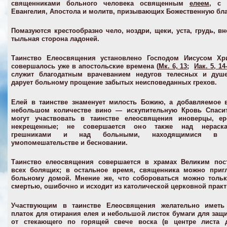
священниками больного человека освященным
елеем
, с 
Евангелия, Апостола и молитв, призывающих Божественную бла
Помазуются крестообразно чело, ноздри, щеки, уста, грудь, в
тыльная сторона ладоней.
Таинство Елеосвящения установлено Господом Иисусом Хр
совершалось уже в апостольские времена (
Мк. 6, 13
;
Иак. 5, 14
служит благодатным врачеванием недугов телесных и душ
дарует больному прощение забытых неисповеданных грехов.
Елей в таинстве знаменует милость Божию, а добавляемое 
небольшом количестве вино — искупительную Кровь Спасит
могут участвовать в таинстве елеосвящения иноверцы, ер
некрещенные; не совершается оно также над нераск
грешниками и над больными, находящимися в 
умопомешательстве и бесновании.
Таинство елеосвящения совершается в храмах Великим пос
всех болящих; в остальное время, священника можно пригл
больному домой. Мнение же, что собороваться можно тольк
смертью, ошибочно и исходит из католической церковной практ
Участвующим в таинстве Елеосвящения желательно иметь
платок для отирания елея и небольшой листок бумаги для защ
от стекающего по горящей свече воска (в центре листа д