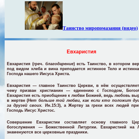
Таинство миропомазания
(видео)
Евхаристия
Евхаристия
(греч.
благодарение
) есть Таинство, в котором в
под видом хлеба и вина преподается истинное Тело и истинн
Господа нашего Иисуса Христа.
Евхаристия — главное Таинство Церкви, в нём осуществляет
чему призван христианин — единению с Господом, Богоо
Евхаристия есть приобщение к любви Божией, ведь любовь вы
в жертве (
Нет больше той любви, как если кто положит ду
за друзей своих.
Ин.15:3), а Жертву за грехи всех людей пр
Господь Иисус Христос.
Совершение Евхаристии составляет основу главного Цер
богослужения — Божественной Литургии. Евхаристией на Л
знаменуются все церковные праздники.