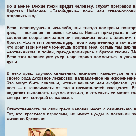
Но и менее тяжкие грехи вредят человеку, служат преградой н
Царство Небесное. «Безобидные» ложь или сквернослови
отправить в ад!
Если, исповедуясь в чем-либо, мы твердо намерены повтор
грех, — покаяние не имеет смысла. Нельзя приступать к та
состоянии ссоры или затяжной непримиренности с ближним, 
Христа: «Если ты принесешь дар твой к жертвеннику и там вс
что брат твой имеет что-нибудь против тебя, оставь там дар т
жертвенником, и пойди, прежде примирись с братом твоим» (Мф.
Если этот человек уже умер, надо горячо помолиться о упоко
души.
В некоторых случаях священник назначает кающемуся епи
своего рода духовное лекарство, направленное на искоренение
Это могут быть поклоны, чтение канонов или акафистов, у
пост — в зависимости от сил и возможностей кающегося. Е
надлежит выполнять неукоснительно, и отменить ее может то
священник, который ее наложил.
Ответственноcть за свои грехи человек несет с семилетнего в
Тот, кто крестился взрослым, не имеет нужды в покаянии з
жизни до Крещения.