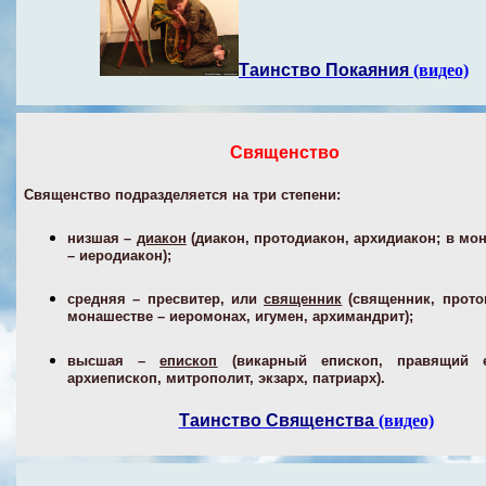
Таинство Покаяния
(видео)
Священство
Священство подразделяется на три степени:
низшая –
диакон
(диакон, протодиакон, архидиакон; в мо
– иеродиакон);
средняя – пресвитер, или
священник
(священник, прото
монашестве – иеромонах, игумен, архимандрит);
высшая –
епископ
(викарный епископ, правящий е
архиепископ, митрополит, экзарх, патриарх).
Таинство Священства
(видео)