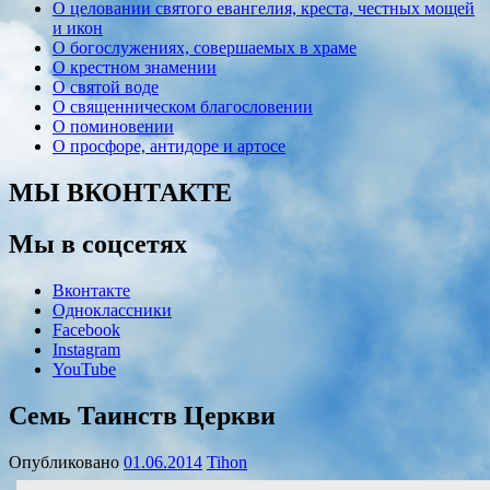
О целовании святого евангелия, креста, честных мощей
и икон
О богослужениях, совершаемых в храме
О крестном знамении
О святой воде
О священническом благословении
О поминовении
О просфоре, антидоре и артосе
МЫ ВКОНТАКТЕ
Мы в соцсетях
Вконтакте
Одноклассники
Facebook
Instagram
YouTube
Семь Таинств Церкви
Опубликовано
01.06.2014
Tihon