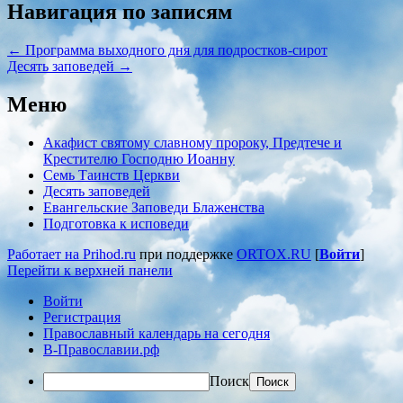
Навигация по записям
←
Программа выходного дня для подростков-сирот
Десять заповедей
→
Меню
Акафист святому славному пророку, Предтече и
Крестителю Господню Иоанну
Семь Таинств Церкви
Десять заповедей
Евангельские Заповеди Блаженства
Подготовка к исповеди
Работает на Prihod.ru
при поддержке
ORTOX.RU
[
Войти
]
Перейти к верхней панели
Войти
Регистрация
Православный календарь на сегодня
В-Православии.рф
Поиск