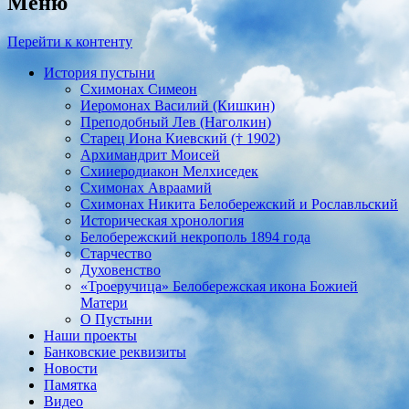
Меню
Перейти к контенту
История пустыни
Схимонах Симеон
Иеромонах Василий (Кишкин)
Преподобный Лев (Наголкин)
Старец Иона Киевский († 1902)
Архимандрит Моисей
Схииеродиакон Мелхиседек
Схимонах Авраамий
Cхимонах Никита Белобережский и Рославльский
Историческая хронология
Белобережский некрополь 1894 года
Старчество
Духовенство
«Троеручица» Белобережская икона Божией
Матери
О Пустыни
Наши проекты
Банковские реквизиты
Новости
Памятка
Видео