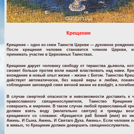
Крещение
Крещение
– одно из семи Таинств Церкви — духовное рождение (
После крещения человек становится членом Церкви, 
принимать участие в Церковных Таинствах.
Крещение дарует человеку свободу от тиранства дьявола, ко
сможет больше против воли нашей властвовать над нами. Кр
вхождение в новый опыт жизни – жизни с Богом. Таинство Кре
действует автоматически, без нашей веры и любви, покаян
соблюдения заповедей семя вечной жизни не взойдёт, а погибнет
В случае смертной опасности и невозможности доставить к 
православного священнослужителя, Таинство Крещени
совершить и мирянин. В таком случае любой православный хр
должен взять воду (желательно святую) и трижды воз
крещаемого со словами: «Крещается раб Божий (имя) во им
Аминь. И Сына, Аминь. И Святаго Духа. Аминь». Если человек о
в живых, то Крещение должен довершить священнослужитель.