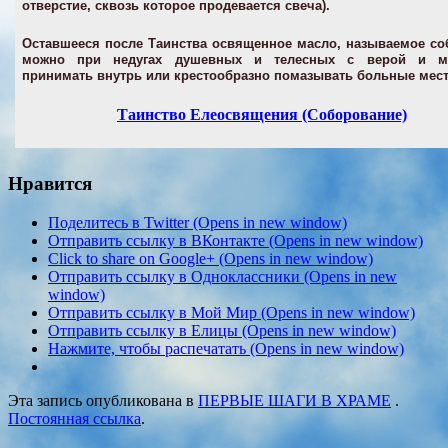
отверстие, сквозь которое продевается свеча).
Оставшееся после Таинства освященное масло, называемое с
можно при недугах душевных и телесных с верой и м
принимать внутрь или крестообразно помазывать больные мест
Таинство Елеосвящения (Соборование)
Нравится
Поделитесь в Twitter (Opens in new window)
Отправить ссылку в ВКонтакте (Opens in new window)
Click to share on Google+ (Opens in new window)
Отправить ссылку в Одноклассники (Opens in new
window)
Отправить ссылку в Мой Мир (Opens in new window)
Отправить ссылку в Елицы (Opens in new window)
Нажмите, чтобы распечатать (Opens in new window)
Эта запись опубликована в
ПЕРВЫЕ ШАГИ В ХРАМЕ
.
Постоянная ссылка
.