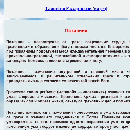
Таинство Евхаристии
(видео)
Покаяние
Покаяние
– возрождение от греха; сокрушение сердца 
греховности и обращение к Богу в поиске чистоты. В широко
под покаянием подразумевается фундаментальная перемена в ж
произвольно-греховной, самолюбивой и самодостаточной – к 
заповедям Божиим, в любви и стремлении к Богу.
Покаяние – изменение внутренней и внешней жизни че
заключающееся в решительном отвержении греха и стр
проводить жизнь в согласии со всясвятой волей Бога.
Греческое слово μετάνοια (метанойя — «покаяние») означает «
ума», «перемена мыслей». Проповедь Христа призывает к и
образа мысли и образа жизни, отказу от греховных дел и помыс
Покаяние начинается с изменения человеческого ума, отвращ
от греха и желающего соединиться с Богом. Покаяние всег
умоперемена, то есть перемена одного направления ума на др
изменением ума следует изменение сердца, которому Бог дае