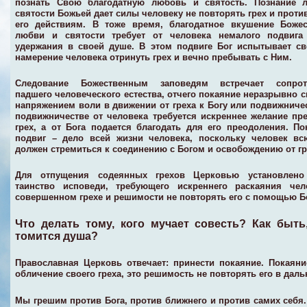
познать Свою благодатную любовь и святость. Познание 
святости Божьей дает силы человеку не повторять грех и проти
его действиям. В тоже время, благодатное вкушение Божес
любви и святости требует от человека немалого подвига
удержания в своей душе. В этом подвиге Бог испытывает с
намерение человека отринуть грех и вечно пребывать с Ним.
Следование Божественным заповедям встречает сопрот
падшего человеческого естества, отчего покаяние неразрывно с
напряжением воли в движении от греха к Богу или подвижниче
подвижничестве от человека требуется искреннее желание пр
грех, а от Бога подается благодать для его преодоления. П
подвиг – дело всей жизни человека, поскольку человек вс
должен стремиться к соединению с Богом и освобождению от гр
Для отпущения содеянных грехов Церковью установлено
таинство исповеди, требующего искреннего раскаяния чел
совершенном грехе и решимости не повторять его с помощью Б
Что делать тому, кого мучает совесть? Как быть,
томится душа?
Православная Церковь отвечает: принести покаяние. Покаян
обличение своего греха, это решимость не повторять его в дал
Мы грешим против Бога, против ближнего и против самих себя