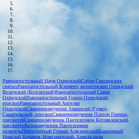
Равноапостольный Наум Охридский
Собор Смоленских
святых
Равноапостольный Климент, архиепископ Охридский,
Величский (Болгарский)
Равноапостольный Савва
Охридский
Равноапостольный Горазд Охридский,
епископ
Равноапостольный Ангеляр
Охридский
Священномученик Амвросий (Гудко),
Сарапульский, епископ
Священномученик Платон Горных,
пресвитер
Священномученик Пантелеимон Богоявленский,
пресвитер
Великомученик Пантелеимон
целитель
Преподобный Герман Аляскинский
Блаженный
Николай Кочанов, Новгородский, Христа ради