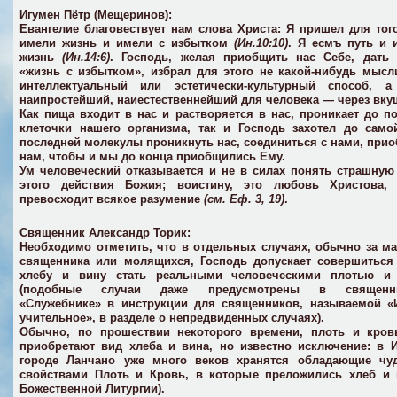
Игумен Пётр (Мещеринов):
Евангелие благовествует нам слова Христа: Я пришел для тог
имели жизнь и имели с избытком
(Ин.10:10)
. Я есмъ путь и 
жизнь
(Ин.14:6)
. Господь, желая приобщить нас Себе, дать
«жизнь с избытком», избрал для этого не какой-нибудь мысл
интеллектуальный или эстетически-культурный способ, а
наипростейший, наиестественнейший для человека — через вку
Как пища входит в нас и растворяется в нас, проникает до п
клеточки нашего организма, так и Господь захотел до сам
последней молекулы проникнуть нас, соединиться с нами, при
нам, чтобы и мы до конца приобщились Ему.
Ум человеческий отказывается и не в силах понять страшную
этого действия Божия; воистину, это любовь Христова, 
превосходит всякое разумение
(см. Еф. 3, 19)
.
Священник Александр Торик:
Необходимо отметить, что в отдельных случаях, обычно за м
священника или молящихся, Господь допускает совершиться
хлебу и вину стать реальными человеческими плотью и
(подобные случаи даже предусмотрены в священни
«Служебнике» в инструкции для священников, называемой «
учительное», в разделе о непредвиденных случаях).
Обычно, по прошествии некоторого времени, плоть и кров
приобретают вид хлеба и вина, но известно исключение: в 
городе Ланчано уже много веков хранятся обладающие чу
свойствами Плоть и Кровь, в которые преложились хлеб и 
Божественной Литургии).