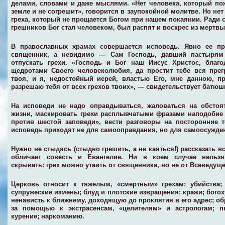
делами, словами и даже мыслями. «Нет человека, который по
земле и не согрешит», говорится в заупокойной молитве. Но нет 
греха, который не прощается Богом при нашем покаянии. Ради 
грешников Бог стал человеком, был распят и воскрес из мертвы
В православных храмах совершается исповедь. Явно ее пр
священник, а невидимо — Сам Господь, давший пастырям
отпускать грехи. «Господь и Бог наш Иисус Христос, благ
щедротами Своего человеколюбия, да простит тебе вся пре
твоя, и я, недостойный иерей, властью Его, мне данною, 
разрешаю тебя от всех грехов твоих», — свидетельствует батюш
На исповеди не надо оправдываться, жаловаться на обстоя
жизни, маскировать грехи расплывчатыми фразами наподобие
против шестой заповеди», вести разговоры на посторонние 
исповедь приходят не для самооправдания, но для самоосужде
Нужно не стыдясь (стыдно грешить, а не каяться!) рассказать вс
обличает совесть и Евангелие. Ни в коем случае нельзя
скрывать: грех можно утаить от священника, но не от Всеведуще
Церковь относит к тяжелым, «смертным» грехам: убийства;
супружеские измены; блуд и плотские извращения; кражи; богох
ненависть к ближнему, доходящую до проклятия в его адрес; о
за помощью к экстрасенсам, «целителям» и астрологам; пь
курение; наркоманию.