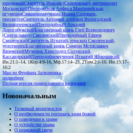
юродивый
Святитель Иоасаф (Скрипицын), митрополит
Московский
Преподобная Анфиса Мантинейская,
игумения
Священномученик Иоанн Соловьев,
пресвитер
Святитель Антоний, епископ Вологодский,
Великопермский
Преподобный Аркадий
Дорогобужский
Благоверный князь Глеб Всеволодович
(Святославич) Смоленский
Преподобный Ефрем
Смоленский
Святитель Игнатий, епископ Смоленский,
чудотворец
Благоверный князь Симеон Мстиславич
Вяземский
Мученик Христодул Солунский,
Кассандрский
Преподобномученик Игнатий Яблочинсий
Ин.21:1–14, 1Кор.4:9-16, Мф.17:14–23, 2Тим.2:1-10, Ин.15:17–
16:2
Мысли Феофана Затворника
подробнее
Полная версия православного календаря
Новоначальным
Толковый молитвослов
О необходимости посещать храм божий
О поведении в храме
О устройстве храма
О церковной свече