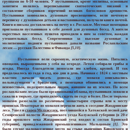
группами по 6-10 человек. У пустынников, кроме молитвы, основным
занятием являлось переписывание святоотеческих писаний и
составление сборников изречений великих богословов древности.
Пустынники занимались духовным просвещением, вели почтовую
переписку с духовными детьми и наставниками, получали книги почтой.
Книги и письма доставлялись на почту в г. Рославле. Местные помещики
приглашали пустынников к себе домой для духовных бесед. А жители
окрестных населенных пунктов приходили к ним за советом, жаждая
утешительных бесед. Современники за высокие духовные и
молитвенные подвиги пустынников давали название Рославльским
лесам — русская Палестина и Фиваида
[5,10]
.
Пустынники вели скромную, аскетическую жизнь. Питались
овощами, выращенными у себя на огороде. Летом собирали грибы и
ягоды. Иногда благодетели помогали им хлебом, крупой. И так
продолжалось из года в год, изо дня в день. Начиная с 1824 г. местным
властям начали писать доносы, где монахи описывались
вольнодумцами и бродягами, а помещики обвинялись в помощи
неизвестным, подозрительным людям, жившим на их землях. По всем
рославльским лесам были организованы облавы, пустынников ловили и
сажали в тюрьму, где приходилось сидеть по году и более. После тюрьмы
монахов разослали по различным монастырям страны или к месту
приписки. Некоторые из монахов перешли жить в соседние Жиздринские
леса. Ушел и
старец Мелхиседек
, поселившейся в Хатожской лесной даче
Семиревской волости Жиздринского уезда Калужской губернии (в 20-е
годы прошлого века Жиздринский уезд входил в состав Брянской
губернии), принадлежавшей промышленникам Мальцовым
[1]
. Это
было глухое малонаселенное место на стыке нынешних Кировского и