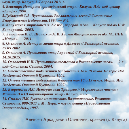
науч. конф. Калуга, 5-7 апреля 2011 г.
4. Бетлица: Историко-краеведческий очерк.- Калуга: Изд.- пед. центр
«Гриф».- 1998.
5.Дубовский С.А. Пустынники Рославльских лесов // Смоленские
Епархиальные Ведомости, 1994. — N 4.
6. Калужская энциклопедия. 2-е изд., перераб. и доп. – Калуга: изд-во Н.Ф.
Бочкаревой.- 2005.
7. Легостаев В. В., Шатохин А. В. Храмы Жиздринского уезда. М.: ИПЦ
«Маска». — 2011.
8. Оленичев А. История монастыря в Дяглево // Бетлицкий вестник,
29.05.2002.
9. Оленичев А. Пустынник отец Авраамий // Бетлицкий вестник,
14.10.2015.
10. Орловский И.И. Пустынножительство в Рославльских лесах. — 2-е
изд.- Смоленск: Свиток, 2004.
11. Отечественные подвижники благочестия 18 и 19 веков. Ноябрь: Изд.
Введенской Оптиной Пустыни.-1994.
12. Отечественные подвижники благочестия 18 и 19 веков. Март: Изд.
Введенской Оптиной Пустыни.-1997.
13. Егоренкова И.С. История села Троицкое // Морозовские чтения:
Мат-лы II и III научно-практ. конф.- Калуга, 2007.
14. Смолич И.К. Русское монашество. Возникновение. Развитие.
Сущность. 988-1917 г. М.: Церк. – научн. центр «Православная
Энциклопедия», 1997.
Алексей Аркадьевич Оленичев, краевед (г. Калуга)