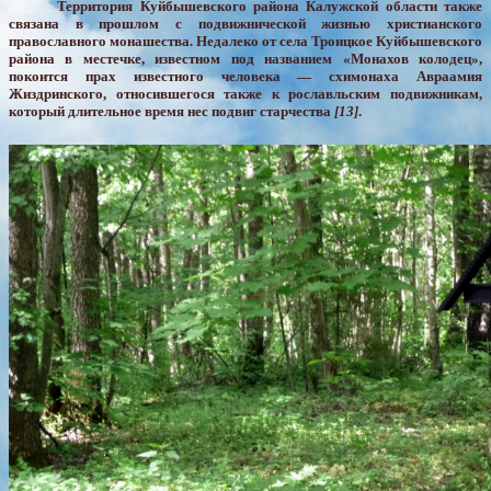
Территория Куйбышевского района Калужской области также
связана в прошлом с подвижнической жизнью христианского
православного монашества. Недалеко от села Троицкое Куйбышевского
района в местечке, известном под названием «Монахов колодец»,
покоится прах известного человека — схимонаха Авраамия
Жиздринского, относившегося также к рославльским подвижникам,
который длительное время нес подвиг старчества
[13]
.