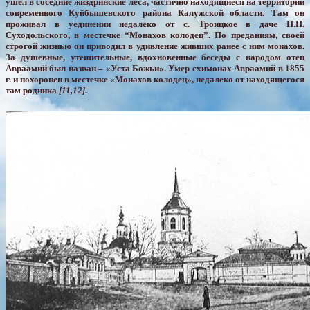
ушел в соседние жиздринские леса, частично находящиеся на территории
современного Куйбышевского района Калужской области. Там он
проживал в уединении недалеко от с. Троицкое в даче П.Н.
Суходольского, в местечке “Монахов колодец”. По преданиям, своей
строгой жизнью он приводил в удивление живших ранее с ним монахов.
За душевные, утешительные, вдохновенные беседы с народом отец
Авраамий был назван – «Уста Божьи». Умер схимонах Авраамий в 1855
г. и похоронен в местечке «Монахов колодец», недалеко от находящегося
там родника
[11,12]
.