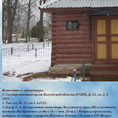
Источники и литература:
1. Государственный архив Калужской области (ГАКО), ф. 32, оп. 2, д.
1697.
2. Там же, Ф. 33, оп.3, д.2152.
3. Бауэр А. А. Неизвестный монастырь Калужского края (Мелхиседекова
пустынь Жиздринского уезда в 19 — нач. 20 вв.) // Вопросы археологии,
истории, культуры и природы Верхнего Поочья. Сб. мат-в XIV Всерос.