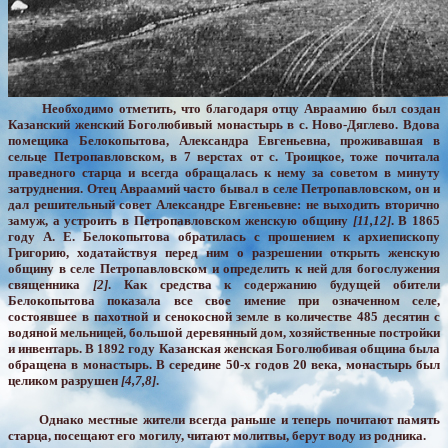
Необходимо отметить, что благодаря отцу Авраамию был создан
Казанский женский Боголюбивый монастырь в с. Ново-Дяглево. Вдова
помещика Белокопытова, Александра Евгеньевна, проживавшая в
сельце Петропавловском, в 7 верстах от с. Троицкое, тоже почитала
праведного старца и всегда обращалась к нему за советом в минуту
затруднения. Отец Авраамий часто бывал в селе Петропавловском, он и
дал решительный совет Александре Евгеньевне: не выходить вторично
замуж, а устроить в Петропавловском женскую общину
[11,12]
. В 1865
году А. Е. Белокопытова обратилась с прошением к архиепископу
Григорию, ходатайствуя перед ним о разрешении открыть женскую
общину в селе Петропавловском и определить к ней для богослужения
священника
[2]
. Как средства к содержанию будущей обители
Белокопытова показала все свое имение при означенном селе,
состоявшее в пахотной и сенокосной земле в количестве 485 десятин с
водяной мельницей, большой деревянный дом, хозяйственные постройки
и инвентарь. В 1892 году Казанская женская Боголюбивая община была
обращена в монастырь. В середине 50-х годов 20 века, монастырь был
целиком разрушен
[4,7,8]
.
Однако местные жители всегда раньше и теперь почитают память
старца, посещают его могилу, читают молитвы, берут воду из родника.