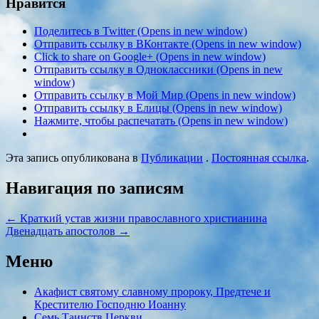
Нравится
Поделитесь в Twitter (Opens in new window)
Отправить ссылку в ВКонтакте (Opens in new window)
Click to share on Google+ (Opens in new window)
Отправить ссылку в Одноклассники (Opens in new
window)
Отправить ссылку в Мой Мир (Opens in new window)
Отправить ссылку в Елицы (Opens in new window)
Нажмите, чтобы распечатать (Opens in new window)
Эта запись опубликована в
Публикации
.
Постоянная ссылка
.
Навигация по записям
←
Краткий устав жизни православного христианина
Двенадцать апостолов
→
Меню
Акафист святому славному пророку, Предтече и
Крестителю Господню Иоанну
Семь Таинств Церкви