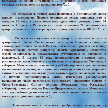
предлагая им покой и уединение. А некоторые из этих помещиков
селились в кельях вместе с пустынниками
[5,10]
.
Не сохранилось точной даты появления в Рославльских лесах
первых отшельников. Первые монашеские кельи появились там в
середине 18 века, а уже в конце века здесь жило примерно около 30
монахов. И здесь, в Рославльских лесах, в течение 70 лет находился
центр пустынножительства, расцвет которого пришелся на 1811-1821 гг.
Рославльская пустынь стала центром монашеского духа в
центральной России. Рославльские леса дали большое количество
святых, почитаемых по всей России, а некоторые причислены к лику
общероссийских святых (например, Зосима Верховский). Множество
людей обращалось к рославльским пустынникам за помощью и
поддержкой. В начале 19 века подвижническая духовная жизнь
рославльских пустынников стала известна и за пределами Смоленской
губернии. Многие настоятели монастырей обращались к рославльским
пустынникам за помощью в улучшении монастырской жизни, устроении
скитов. Пустынники помогали, уезжая жить в другие монастыри России.
За истинно подвижническую жизнь, некоторым рославльским
пустынникам было предложено организовать управление скитом у
Свято-Введенской Оптиной пустыни (Козельский уезд Калужской
губернии), ставшим позднее Иоанно-Предтеченским скитом. Монастырь
стал крупнейшим духовным центром православного мира и остается
таким до сегодняшнего времени
[6]
.
Отшельники жили в пустыньках, разбросанных по лесу, иногда