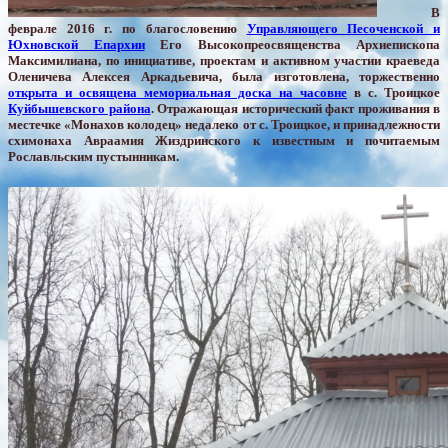
В
феврале 2016 г. по благословению
Управляющего Песоченской и
Юхновской Епархии
Его Высокопреосвященства Архиепископа
Максимилиана, по инициативе, проектам и активном участии краеведа
Оленичева Алексея Аркадьевича, была изготовлена, торжественно
открыта и освящена мемориальная доска на часовне
в с. Троицкое
Куйбышевского района
. Отражающая исторический факт проживания в
местечке «Монахов колодец» недалеко от с. Троицкое, и принадлежности
схимонаха Авраамия Жиздринского к известным и почитаемым
Рославльским пустынникам.