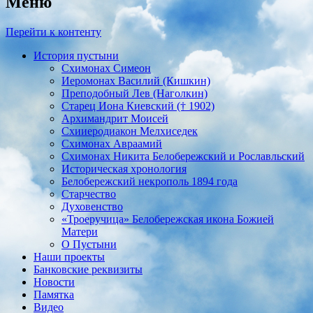
Меню
Перейти к контенту
История пустыни
Схимонах Симеон
Иеромонах Василий (Кишкин)
Преподобный Лев (Наголкин)
Старец Иона Киевский († 1902)
Архимандрит Моисей
Схииеродиакон Мелхиседек
Схимонах Авраамий
Cхимонах Никита Белобережский и Рославльский
Историческая хронология
Белобережский некрополь 1894 года
Старчество
Духовенство
«Троеручица» Белобережская икона Божией
Матери
О Пустыни
Наши проекты
Банковские реквизиты
Новости
Памятка
Видео