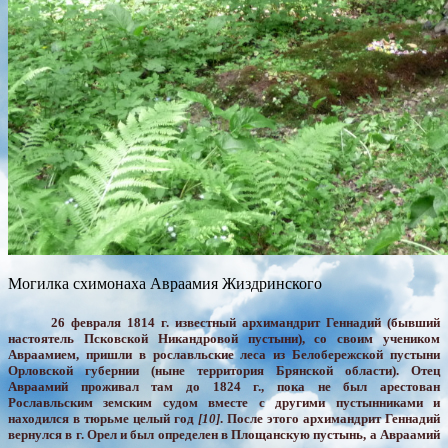
Могилка схимонаха Авраамия Жиздринского
26 февраля 1814 г. известный архимандрит Геннадий (бывший
настоятель Псковской Никандровой пустыни), со своим учеником
Авраамием, пришли в рославльские леса из Белобережской пустыни
Орловской губернии (ныне территория Брянской области). Отец
Авраамий проживал там до 1824 г., пока не был арестован
Рославльским земским судом вместе с другими пустынниками и
находился в тюрьме целый год
[10]
. После этого архимандрит Геннадий
вернулся в г. Орел и был определен в Площанскую пустынь, а Авраамий