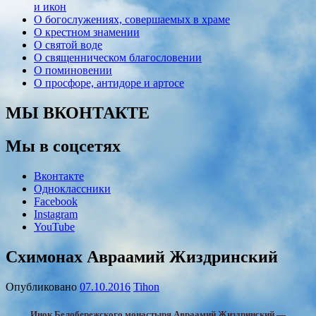
и икон
О богослужениях, совершаемых в храме
О крестном знамении
О святой воде
О священническом благословении
О поминовении
О просфоре, антидоре и артосе
МЫ ВКОНТАКТЕ
Мы в соцсетях
Вконтакте
Одноклассники
Facebook
Instagram
YouTube
Схимонах Авраамий Жиздринский
Опубликовано
07.10.2016
Tihon
Инок Белобережского монастыря Авраамий Жиздринский —