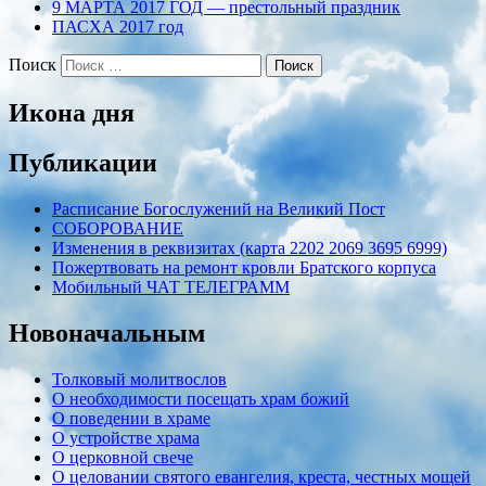
9 МАРТА 2017 ГОД — престольный праздник
ПАСХА 2017 год
Поиск
Икона дня
Публикации
Расписание Богослужений на Великий Пост
СОБОРОВАНИЕ
Изменения в реквизитах (карта 2202 2069 3695 6999)
Пожертвовать на ремонт кровли Братского корпуса
Мобильный ЧАТ ТЕЛЕГРАММ
Новоначальным
Толковый молитвослов
О необходимости посещать храм божий
О поведении в храме
О устройстве храма
О церковной свече
О целовании святого евангелия, креста, честных мощей