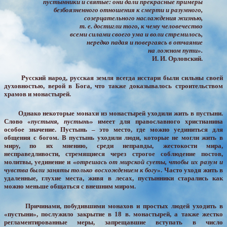
пустынники и святые: они дали прекрасные примеры
безбоязненного отношения к смерти и разумного,
созерцательного наслаждения жизнью,
т. е. достигли того, к чему человечество
всеми силами своего ума и воли стремилось,
нередко падая и повергаясь в отчаяние
на ложном пути».
И. И. Орловский.
Русский народ, русская земля всегда исстари были сильны своей
духовностью, верой в Бога, что также доказывалось строительством
храмов и монастырей.
Однако некоторые монахи из монастырей уходили жить в пустыни.
Слово «
пустыня, пустынь
» имеет для православного христианина
особое значение. Пустынь – это место, где можно уединиться для
общения с богом. В пустынь уходили люди, которые не могли жить в
миру, по их мнению, среди неправды, жестокости мира,
несправедливости, стремящиеся через строгое соблюдение постов,
молитвы, уединение и «
отрешась от мирской суеты, чтобы их разум и
чувства были заняты только восхождением к богу
». Часто уходя жить в
удаленные, глухие места, живя в лесах, пустынники старались как
можно меньше общаться с внешним миром.
Причинами, побудившими монахов и простых людей уходить в
«пустыни», послужило закрытие в 18 в. монастырей, а также жестко
регламентированные меры, запрещавшие вступать в число