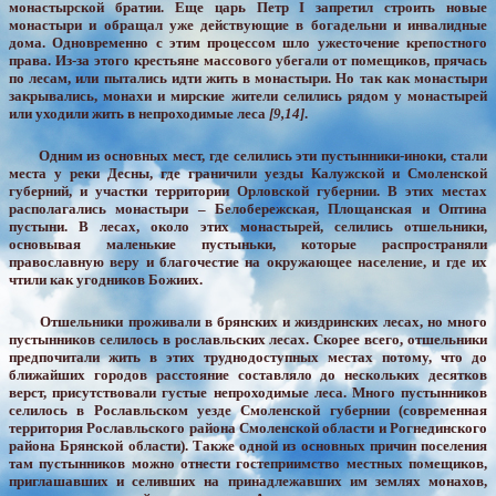
монастырской братии. Еще царь Петр I запретил строить новые
монастыри и обращал уже действующие в богадельни и инвалидные
дома. Одновременно с этим процессом шло ужесточение крепостного
права. Из-за этого крестьяне массового убегали от помещиков, прячась
по лесам, или пытались идти жить в монастыри. Но так как монастыри
закрывались, монахи и мирские жители селились рядом у монастырей
или уходили жить в непроходимые леса
[9,14]
.
Одним из основных мест, где селились эти пустынники-иноки, стали
места у реки Десны, где граничили уезды Калужской и Смоленской
губерний, и участки территории Орловской губернии. В этих местах
располагались монастыри – Белобережская, Площанская и Оптина
пустыни. В лесах, около этих монастырей, селились отшельники,
основывая маленькие пустыньки, которые распространяли
православную веру и благочестие на окружающее население, и где их
чтили как угодников Божиих.
Отшельники проживали в брянских и жиздринских лесах, но много
пустынников селилось в рославльских лесах. Скорее всего, отшельники
предпочитали жить в этих труднодоступных местах потому, что до
ближайших городов расстояние составляло до нескольких десятков
верст, присутствовали густые непроходимые леса. Много пустынников
селилось в Рославльском уезде Смоленской губернии (современная
территория Рославльского района Смоленской области и Рогнединского
района Брянской области). Также одной из основных причин поселения
там пустынников можно отнести гостеприимство местных помещиков,
приглашавших и селивших на принадлежавших им землях монахов,