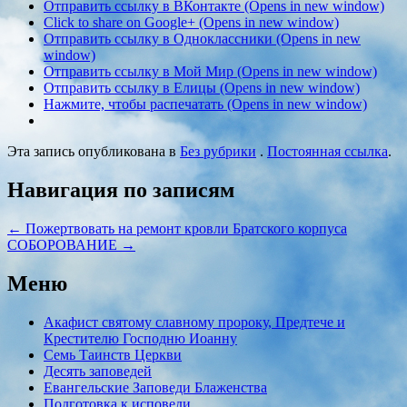
Отправить ссылку в ВКонтакте (Opens in new window)
Click to share on Google+ (Opens in new window)
Отправить ссылку в Одноклассники (Opens in new
window)
Отправить ссылку в Мой Мир (Opens in new window)
Отправить ссылку в Елицы (Opens in new window)
Нажмите, чтобы распечатать (Opens in new window)
Эта запись опубликована в
Без рубрики
.
Постоянная ссылка
.
Навигация по записям
←
Пожертвовать на ремонт кровли Братского корпуса
СОБОРОВАНИЕ
→
Меню
Акафист святому славному пророку, Предтече и
Крестителю Господню Иоанну
Семь Таинств Церкви
Десять заповедей
Евангельские Заповеди Блаженства
Подготовка к исповеди