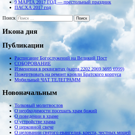
9 МАРТА 2017 ГОД — престольный праздник
ПАСХА 2017 год
Поиск
Икона дня
Публикации
Расписание Богослужений на Великий Пост
СОБОРОВАНИЕ
Изменения в реквизитах (карта 2202 2069 3695 6999)
Пожертвовать на ремонт кровли Братского корпуса
Мобильный ЧАТ ТЕЛЕГРАММ
Новоначальным
Толковый молитвослов
О необходимости посещать храм божий
О поведении в храме
О устройстве храма
О церковной свече
О целовании святого евангелия, креста, честных мощей