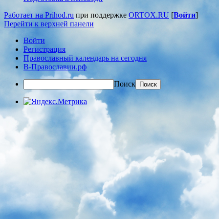
Работает на Prihod.ru
при поддержке
ORTOX.RU
[
Войти
]
Перейти к верхней панели
Войти
Регистрация
Православный календарь на сегодня
В-Православии.рф
Поиск