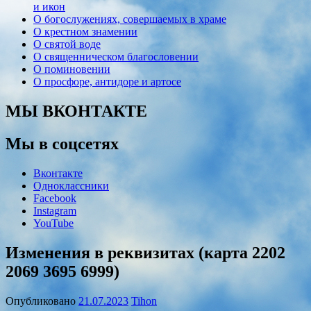
и икон
О богослужениях, совершаемых в храме
О крестном знамении
О святой воде
О священническом благословении
О поминовении
О просфоре, антидоре и артосе
МЫ ВКОНТАКТЕ
Мы в соцсетях
Вконтакте
Одноклассники
Facebook
Instagram
YouTube
Изменения в реквизитах (карта 2202
2069 3695 6999)
Опубликовано
21.07.2023
Tihon