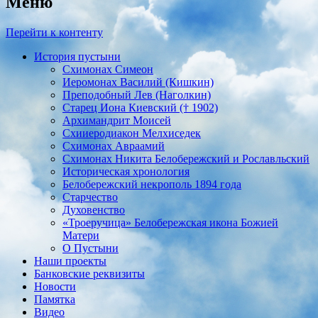
Меню
Перейти к контенту
История пустыни
Схимонах Симеон
Иеромонах Василий (Кишкин)
Преподобный Лев (Наголкин)
Старец Иона Киевский († 1902)
Архимандрит Моисей
Схииеродиакон Мелхиседек
Схимонах Авраамий
Cхимонах Никита Белобережский и Рославльский
Историческая хронология
Белобережский некрополь 1894 года
Старчество
Духовенство
«Троеручица» Белобережская икона Божией
Матери
О Пустыни
Наши проекты
Банковские реквизиты
Новости
Памятка
Видео