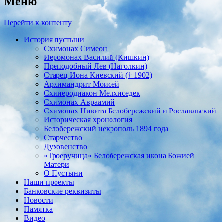
Меню
Перейти к контенту
История пустыни
Схимонах Симеон
Иеромонах Василий (Кишкин)
Преподобный Лев (Наголкин)
Старец Иона Киевский († 1902)
Архимандрит Моисей
Схииеродиакон Мелхиседек
Схимонах Авраамий
Cхимонах Никита Белобережский и Рославльский
Историческая хронология
Белобережский некрополь 1894 года
Старчество
Духовенство
«Троеручица» Белобережская икона Божией
Матери
О Пустыни
Наши проекты
Банковские реквизиты
Новости
Памятка
Видео