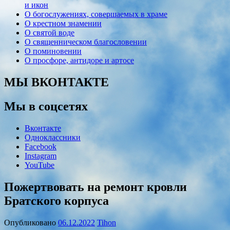
и икон
О богослужениях, совершаемых в храме
О крестном знамении
О святой воде
О священническом благословении
О поминовении
О просфоре, антидоре и артосе
МЫ ВКОНТАКТЕ
Мы в соцсетях
Вконтакте
Одноклассники
Facebook
Instagram
YouTube
Пожертвовать на ремонт кровли
Братского корпуса
Опубликовано
06.12.2022
Tihon