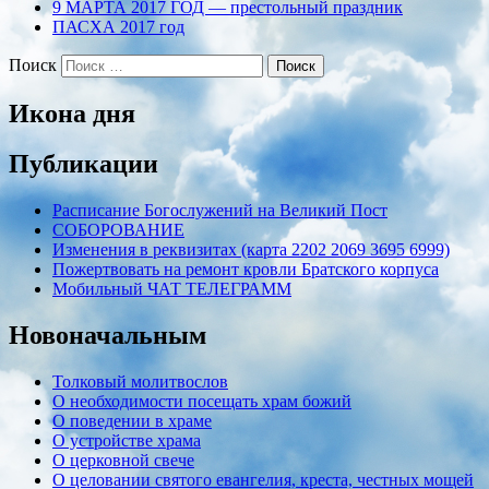
9 МАРТА 2017 ГОД — престольный праздник
ПАСХА 2017 год
Поиск
Икона дня
Публикации
Расписание Богослужений на Великий Пост
СОБОРОВАНИЕ
Изменения в реквизитах (карта 2202 2069 3695 6999)
Пожертвовать на ремонт кровли Братского корпуса
Мобильный ЧАТ ТЕЛЕГРАММ
Новоначальным
Толковый молитвослов
О необходимости посещать храм божий
О поведении в храме
О устройстве храма
О церковной свече
О целовании святого евангелия, креста, честных мощей