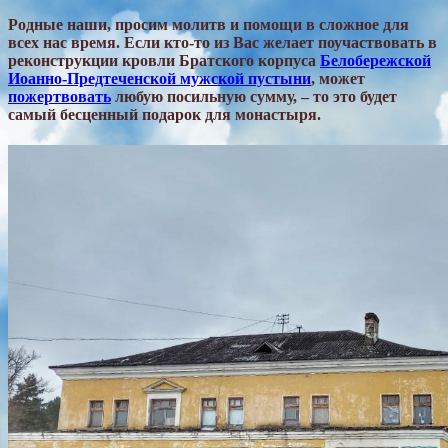
Родные наши, просим молитв и помощи в сложное для
всех нас время. Если кто-то из Вас желает поучаствовать в
реконструкции кровли Братского корпуса
Белобережской
Иоанно-Предтеченской мужской пустыни
, может
пожертвовать
любую посильную сумму, – то это будет
самый бесценный подарок для монастыря.