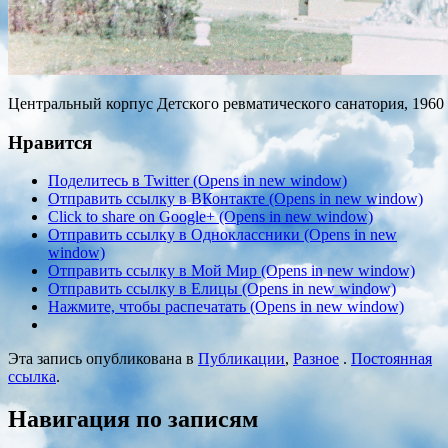
Центральный корпус Детского ревматического санатория, 1960
Нравится
Поделитесь в Twitter (Opens in new window)
Отправить ссылку в ВКонтакте (Opens in new window)
Click to share on Google+ (Opens in new window)
Отправить ссылку в Одноклассники (Opens in new
window)
Отправить ссылку в Мой Мир (Opens in new window)
Отправить ссылку в Елицы (Opens in new window)
Нажмите, чтобы распечатать (Opens in new window)
Эта запись опубликована в
Публикации
,
Разное
.
Постоянная
ссылка
.
Навигация по записям