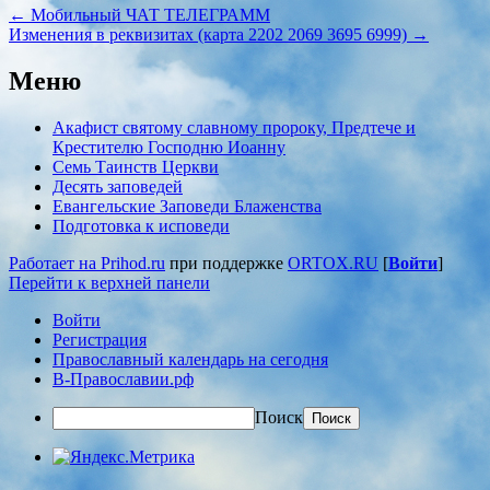
←
Мобильный ЧАТ ТЕЛЕГРАММ
Изменения в реквизитах (карта 2202 2069 3695 6999)
→
Меню
Акафист святому славному пророку, Предтече и
Крестителю Господню Иоанну
Семь Таинств Церкви
Десять заповедей
Евангельские Заповеди Блаженства
Подготовка к исповеди
Работает на Prihod.ru
при поддержке
ORTOX.RU
[
Войти
]
Перейти к верхней панели
Войти
Регистрация
Православный календарь на сегодня
В-Православии.рф
Поиск