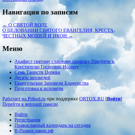
Навигация по записям
←
О СВЯТОЙ ВОДЕ
О ЦЕЛОВАНИИ СВЯТОГО ЕВАНГЕЛИЯ, КРЕСТА,
ЧЕСТНЫХ МОЩЕЙ И ИКОН
→
Меню
Акафист святому славному пророку, Предтече и
Крестителю Господню Иоанну
Семь Таинств Церкви
Десять заповедей
Евангельские Заповеди Блаженства
Подготовка к исповеди
Работает на Prihod.ru
при поддержке
ORTOX.RU
[
Войти
]
Перейти к верхней панели
Войти
Регистрация
Православный календарь на сегодня
В-Православии.рф