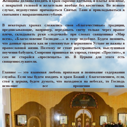
Женщины должны входить в храм скромно одетыми, в платье или юбке,
с покрытой головой и желательно вообще без косметики. Во всяком
случае, недопустимо причащаться Святых Таин и прикладываться к
святыням с накрашенными губами.
В некоторых храмах сложились свои «благочестивые» традиции,
предписывающие, например, передавать свечу только через правое
плечо, складывать руки «лодочкой» при словах священника «Мир
всем», «Благословение Господне…» и тому подобное. Будем помнить,
что данные правила как не упомянутые в церковном Уставе не важны в
православной жизни. Поэтому не стоит расстраиваться, выслушивая
поучения бабушек. Смиренно принимая их упреки, говори: «Простите», и
сам не старайся «просвещать» их. В Церкви для этого есть
священнослужители.
Главное — это взаимная любовь прихожан и понимание содержания
службы. Если мы будем входить в храм Божий с благоговением, если,
стоя в церкви, будем думать, что находимся на небесах, то Господь
исполнит все прошения наши.