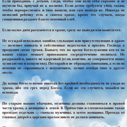
Если приходишь с детьми, следи, чтобы они вели себя скромно и не
шумели бы, приучай их к молитве. Если детям требуется уйти, скажи,
чтобы перекрестились и тихо вышли, или сам выведи их. Никогда не
позволяй ребенку есть в святом храме, кроме тех случаев, когда
священники раздают благословенный хлеб.
Если малое дитя расплачется в храме, сразу же выведи или вынеси его.
Не осуждай невольных ошибок служащих или присутствующих в храме
— полезнее вникать в собственные недостатки и просить Господа о
прощении своих грехов. Бывает, что во время богослужения кто-то на
ваших глазах мешает прихожанам сосредоточенно молиться. Не
раздражайся, никого не одергивай (если, конечно, не совершается явное
хулиганство и кощунство). Постарайся не обращать внимания, а если по
немощи не справишься с искушением, лучше отойди тихо в другое
место.
До конца богослужения никогда без крайней необходимости не уходи из
храма, ибо это грех перед Богом. Если же это случится, покайся на
исповеди.
По старым нашим обычаям, мужчины должны становиться в правой
части храма, а женщины в левой. К Причастию и елеопомазанию также
проходят отдельно — сначала мужчины, а затем женщины. Прохода от
главных дверей к царским вратам никто не должен занимать.