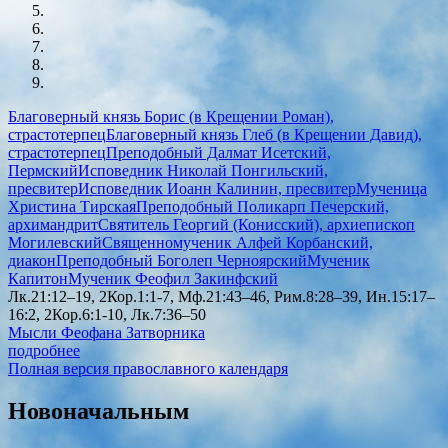
Благоверный князь Борис (в Крещении Роман),
страстотерпец
Благоверный князь Глеб (в Крещении Давид),
страстотерпец
Преподобный Далмат Исетский,
Пермский
Исповедник Николай Понгильский,
пресвитер
Исповедник Иоанн Калинин, пресвитер
Мученица
Христина Тирская
Преподобный Поликарп Печерский,
архимандрит
Святитель Георгий (Конисский), архиепископ
Могилевский
Священномученик Алфей Корбанский,
диакон
Преподобный Боголеп Черноярский
Мученик
Капитон
Мученик Феофил Закинфский
Лк.21:12–19, 2Кор.1:1-7, Мф.21:43–46, Рим.8:28–39, Ин.15:17–
16:2, 2Кор.6:1-10, Лк.7:36–50
Мысли Феофана Затворника
подробнее
Полная версия православного календаря
Новоначальным