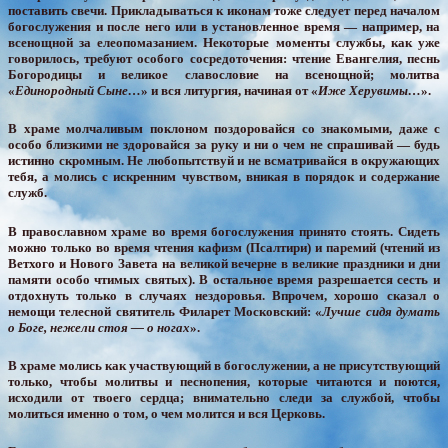
поставить свечи. Прикладываться к иконам тоже следует перед началом
богослужения и после него или в установленное время — например, на
всенощной за елеопомазанием. Некоторые моменты службы, как уже
говорилось, требуют особого сосредоточения: чтение Евангелия, песнь
Богородицы и великое славословие на всенощной; молитва
«
Единородный Сыне…
» и вся литургия, начиная от «
Иже Херувимы…
».
В храме молчаливым поклоном поздоровайся со знакомыми, даже с
особо близкими не здоровайся за руку и ни о чем не спрашивай — будь
истинно скромным. Не любопытствуй и не всматривайся в окружающих
тебя, а молись с искренним чувством, вникая в порядок и содержание
служб.
В православном храме во время богослужения принято стоять. Сидеть
можно только во время чтения кафизм (Псалтири) и паремий (чтений из
Ветхого и Нового Завета на великой вечерне в великие праздники и дни
памяти особо чтимых святых). В остальное время разрешается сесть и
отдохнуть только в случаях нездоровья. Впрочем, хорошо сказал о
немощи телесной святитель Филарет Московский: «
Лучше сидя думать
о Боге, нежели стоя — о ногах
».
В храме молись как участвующий в богослужении, а не присутствующий
только, чтобы молитвы и песнопения, которые читаются и поются,
исходили от твоего сердца; внимательно следи за службой, чтобы
молиться именно о том, о чем молится и вся Церковь.