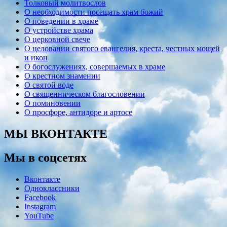
Толковый молитвослов
О необходимости посещать храм божий
О поведении в храме
О устройстве храма
О церковной свече
О целовании святого евангелия, креста, честных мощей
и икон
О богослужениях, совершаемых в храме
О крестном знамении
О святой воде
О священническом благословении
О поминовении
О просфоре, антидоре и артосе
МЫ ВКОНТАКТЕ
Мы в соцсетях
Вконтакте
Одноклассники
Facebook
Instagram
YouTube