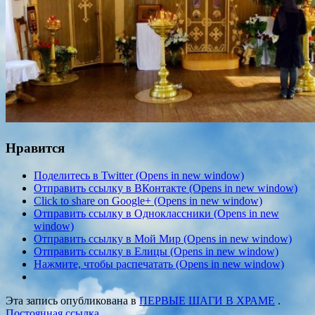
Нравится
Поделитесь в Twitter (Opens in new window)
Отправить ссылку в ВКонтакте (Opens in new window)
Click to share on Google+ (Opens in new window)
Отправить ссылку в Одноклассники (Opens in new
window)
Отправить ссылку в Мой Мир (Opens in new window)
Отправить ссылку в Елицы (Opens in new window)
Нажмите, чтобы распечатать (Opens in new window)
Эта запись опубликована в
ПЕРВЫЕ ШАГИ В ХРАМЕ
.
Постоянная ссылка
.