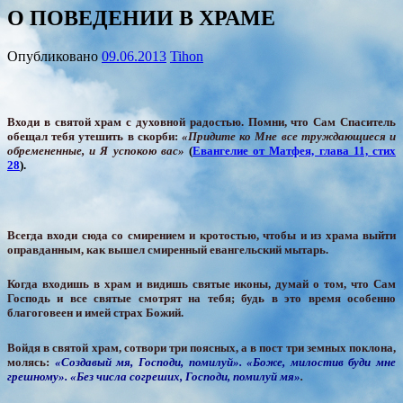
О ПОВЕДЕНИИ В ХРАМЕ
Опубликовано
09.06.2013
Tihon
Входи в святой храм с духовной радостью. Помни, что Сам Спаситель
обещал тебя утешить в скорби:
«Придите ко Мне все труждающиеся и
обремененные, и Я успокою вас»
(
Евангелие от Матфея, глава 11, стих
28
).
Всегда входи сюда со смирением и кротостью, чтобы и из храма выйти
оправданным, как вышел смиренный евангельский мытарь.
Когда входишь в храм и видишь святые иконы, думай о том, что Сам
Господь и все святые смотрят на тебя; будь в это время особенно
благоговеен и имей страх Божий.
Войдя в святой храм, сотвори три поясных, а в пост три земных поклона,
молясь:
«Создавый мя, Господи, помилуй». «Боже, милостив буди мне
грешному». «Без числа согреших, Господи, помилуй мя»
.