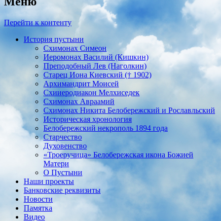
Меню
Перейти к контенту
История пустыни
Схимонах Симеон
Иеромонах Василий (Кишкин)
Преподобный Лев (Наголкин)
Старец Иона Киевский († 1902)
Архимандрит Моисей
Схииеродиакон Мелхиседек
Схимонах Авраамий
Cхимонах Никита Белобережский и Рославльский
Историческая хронология
Белобережский некрополь 1894 года
Старчество
Духовенство
«Троеручица» Белобережская икона Божией
Матери
О Пустыни
Наши проекты
Банковские реквизиты
Новости
Памятка
Видео