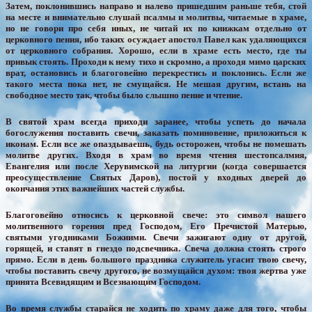
Затем, поклонившись направо и налево пришедшим раньше тебя, стой
на месте и внимательно слушай псалмы и молитвы, читаемые в храме,
но не говори про себя иных, не читай их по книжкам отдельно от
церковного пения, ибо таких осуждает апостол Павел как удаляющихся
от церковного собрания. Хорошо, если в храме есть место, где ты
привык стоять. Проходи к нему тихо и скромно, а проходя мимо царских
врат, остановись и благоговейно перекрестись и поклонись. Если же
такого места пока нет, не смущайся. Не мешая другим, встань на
свободное место так, чтобы было слышно пение и чтение.
В святой храм всегда приходи заранее, чтобы успеть до начала
богослужения поставить свечи, заказать поминовение, приложиться к
иконам. Если все же опаздываешь, будь осторожен, чтобы не помешать
молитве других. Входя в храм во время чтения шестопсалмия,
Евангелия или после Херувимской на литургии (когда совершается
преосуществление Святых Даров), постой у входных дверей до
окончания этих важнейших частей службы.
Благоговейно относись к церковной свече: это символ нашего
молитвенного горения пред Господом, Его Пречистой Матерью,
святыми угодниками Божиими. Свечи зажигают одну от другой,
горящей, и ставят в гнездо подсвечника. Свеча должна стоять строго
прямо. Если в день большого праздника служитель угасит твою свечу,
чтобы поставить свечу другого, не возмущайся духом: твоя жертва уже
принята Всевидящим и Всезнающим Господом.
Во время службы старайся не ходить по храму даже для того, чтобы