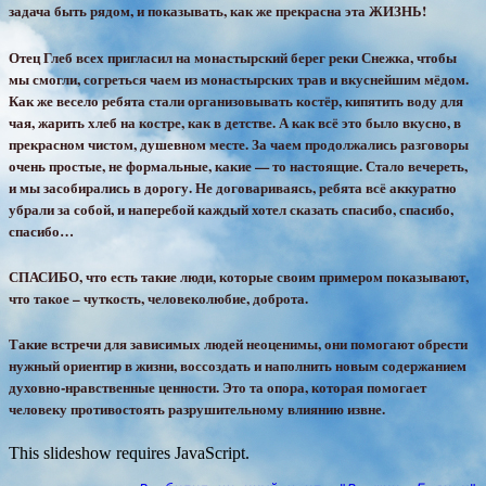
задача быть рядом, и показывать, как же прекрасна эта ЖИЗНЬ!
Отец Глеб всех пригласил на монастырский берег реки Снежка, чтобы
мы смогли, согреться чаем из монастырских трав и вкуснейшим мёдом.
Как же весело ребята стали организовывать костёр, кипятить воду для
чая, жарить хлеб на костре, как в детстве. А как всё это было вкусно, в
прекрасном чистом, душевном месте. За чаем продолжались разговоры
очень простые, не формальные, какие — то настоящие. Стало вечереть,
и мы засобирались в дорогу. Не договариваясь, ребята всё аккуратно
убрали за собой, и наперебой каждый хотел сказать спасибо, спасибо,
спасибо…
СПАСИБО, что есть такие люди, которые своим примером показывают,
что такое – чуткость, человеколюбие, доброта.
Такие встречи для зависимых людей неоценимы, они помогают обрести
нужный ориентир в жизни, воссоздать и наполнить новым содержанием
духовно-нравственные ценности. Это та опора, которая помогает
человеку противостоять разрушительному влиянию извне.
This slideshow requires JavaScript.