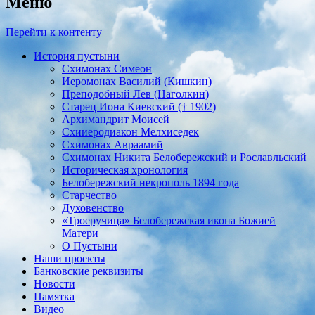
Меню
Перейти к контенту
История пустыни
Схимонах Симеон
Иеромонах Василий (Кишкин)
Преподобный Лев (Наголкин)
Старец Иона Киевский († 1902)
Архимандрит Моисей
Схииеродиакон Мелхиседек
Схимонах Авраамий
Cхимонах Никита Белобережский и Рославльский
Историческая хронология
Белобережский некрополь 1894 года
Старчество
Духовенство
«Троеручица» Белобережская икона Божией
Матери
О Пустыни
Наши проекты
Банковские реквизиты
Новости
Памятка
Видео