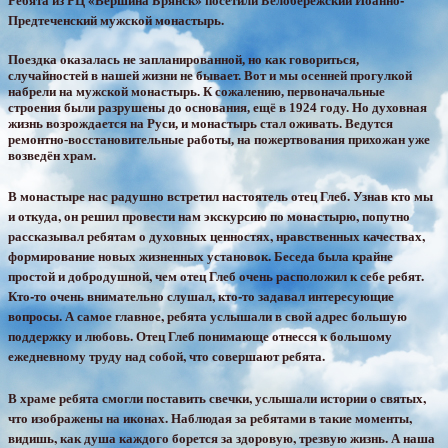
Предтеченский мужской монастырь.
Поездка оказалась не запланированной, но как говориться,
случайностей в нашей жизни не бывает. Вот и мы осенней прогулкой
набрели на мужской монастырь. К сожалению, первоначальные
строения были разрушены до основания, ещё в 1924 году. Но духовная
жизнь возрождается на Руси, и монастырь стал оживать. Ведутся
ремонтно-восстановительные работы, на пожертвования прихожан уже
возведён храм.
В монастыре нас радушно встретил настоятель отец Глеб. Узнав кто мы
и откуда, он решил провести нам экскурсию по монастырю, попутно
рассказывал ребятам о духовных ценностях, нравственных качествах,
формирование новых жизненных установок. Беседа была крайне
простой и добродушной, чем отец Глеб очень расположил к себе ребят.
Кто-то очень внимательно слушал, кто-то задавал интересующие
вопросы. А самое главное, ребята услышали в свой адрес большую
поддержку и любовь. Отец Глеб понимающе отнесся к большому
ежедневному труду над собой, что совершают ребята.
В храме ребята смогли поставить свечки, услышали истории о святых,
что изображены на иконах. Наблюдая за ребятами в такие моменты,
видишь, как душа каждого борется за здоровую, трезвую жизнь. А наша