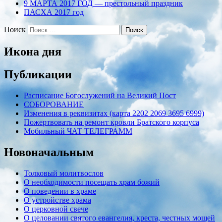
9 МАРТА 2017 ГОД — престольный праздник
ПАСХА 2017 год
Поиск
Икона дня
Публикации
Расписание Богослужений на Великий Пост
СОБОРОВАНИЕ
Изменения в реквизитах (карта 2202 2069 3695 6999)
Пожертвовать на ремонт кровли Братского корпуса
Мобильный ЧАТ ТЕЛЕГРАММ
Новоначальным
Толковый молитвослов
О необходимости посещать храм божий
О поведении в храме
О устройстве храма
О церковной свече
О целовании святого евангелия, креста, честных мощей