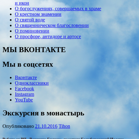
и икон
О богослужениях, совершаемых в храме
О крестном знамении
О святой воде
О священническом благословении
О поминовении
О просфоре, антидоре и артосе
МЫ ВКОНТАКТЕ
Мы в соцсетях
Вконтакте
Одноклассники
Facebook
Instagram
YouTube
Экскурсия в монастырь
Опубликовано
21.10.2016
Tihon
Ребята из РЦ «Вершина Брянск» посетили Белобережский Иоанно-