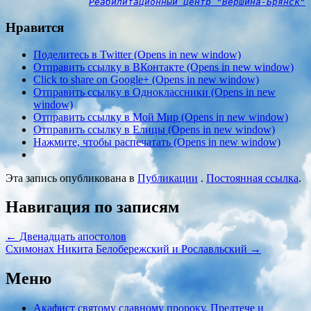
Реабилитационный центр "Вершина-Брянск"
Нравится
Поделитесь в Twitter (Opens in new window)
Отправить ссылку в ВКонтакте (Opens in new window)
Click to share on Google+ (Opens in new window)
Отправить ссылку в Одноклассники (Opens in new
window)
Отправить ссылку в Мой Мир (Opens in new window)
Отправить ссылку в Елицы (Opens in new window)
Нажмите, чтобы распечатать (Opens in new window)
Эта запись опубликована в
Публикации
.
Постоянная ссылка
.
Навигация по записям
←
Двенадцать апостолов
Cхимонах Никита Белобережский и Рославльский
→
Меню
Акафист святому славному пророку, Предтече и