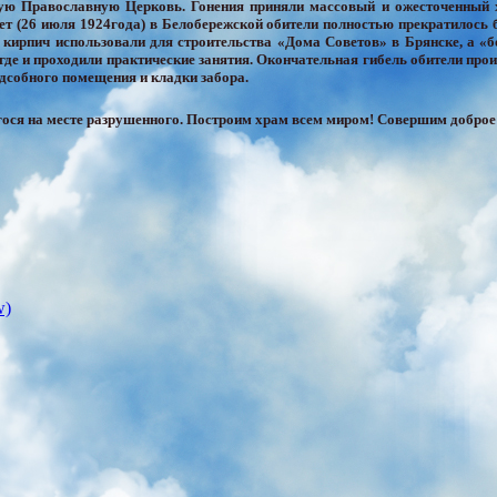
кую Православную Церковь. Гонения приняли массовый и ожесточенный ха
ет (26 июля 1924года) в Белобережской обители полностью прекратилось 
кирпич использовали для строительства «Дома Советов» в Брянске, а «бо
е и проходили практические занятия. Окончательная гибель обители прои
дсобного помещения и кладки забора.
ося на месте разрушенного. Построим храм всем миром! Совершим доброе
w)