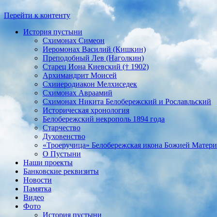
Перейти к контенту
История пустыни
Схимонах Симеон
Иеромонах Василий (Кишкин)
Преподобный Лев (Наголкин)
Старец Иона Киевский († 1902)
Архимандрит Моисей
Схииеродиакон Мелхиседек
Схимонах Авраамий
Cхимонах Никита Белобережский и Рославльский
Историческая хронология
Белобережский некрополь 1894 года
Старчество
Духовенство
«Троеручица» Белобережская икона Божией Матери
О Пустыни
Наши проекты
Банковские реквизиты
Новости
Памятка
Видео
Фото
История пустыни