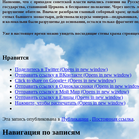
Напомню, что с приходом советской власти начались гонения на Русс
государства, ставивший Церковь в бесправное положение. Через шесть л
разрушение обители. Вначале разобрали главный соборный храм; целый 
стенах бывшего монастыря, действовали курсы минеров—подрывников, гд
и колокольня были разрушены до основания, остался только фрагмент по
Уже в настоящее время можно увидеть восходящие стены храма строящег
Нравится
Поделитесь в Twitter (Opens in new window)
Отправить ссылку в ВКонтакте (Opens in new window)
Click to share on Google+ (Opens in new window)
Отправить ссылку в Одноклассники (Opens in new windo
Отправить ссылку в Мой Мир (Opens in new window)
Отправить ссылку в Елицы (Opens in new window)
Нажмите, чтобы распечатать (Opens in new window)
Эта запись опубликована в
Публикации
.
Постоянная ссылка
.
Навигация по записям