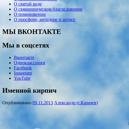
О святой воде
О священническом благословении
О поминовении
О просфоре, антидоре и артосе
МЫ ВКОНТАКТЕ
Мы в соцсетях
Вконтакте
Одноклассники
Facebook
Instagram
YouTube
Именной кирпич
Опубликовано
09.11.2013
Александр (г.Карачев)