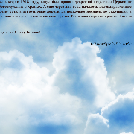
рактер в 1918 году, когда был принят декрет об отделении Церкви от
богослужение в храмах. А еще через два года началось целенаправленное
ем» устилали грунтовые дороги. За несколько месяцев, до оккупации, в
зошла в военное и послевоенное время. Все монастырские храмы обители
 дело во Славу Божию!
09 ноября 2013 года