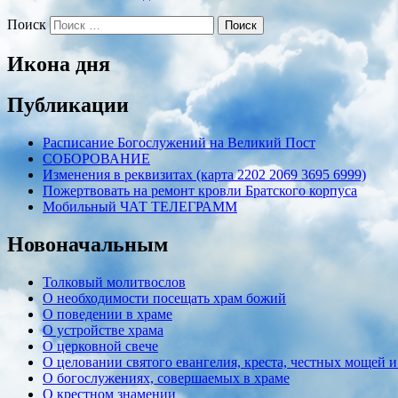
Поиск
Икона дня
Публикации
Расписание Богослужений на Великий Пост
СОБОРОВАНИЕ
Изменения в реквизитах (карта 2202 2069 3695 6999)
Пожертвовать на ремонт кровли Братского корпуса
Мобильный ЧАТ ТЕЛЕГРАММ
Новоначальным
Толковый молитвослов
О необходимости посещать храм божий
О поведении в храме
О устройстве храма
О церковной свече
О целовании святого евангелия, креста, честных мощей и
О богослужениях, совершаемых в храме
О крестном знамении